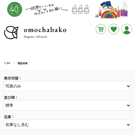
円
あと
__REMAINING_FREE_SHIPPING__
TOP
商品検索
表示切替：
並び順：
在庫：