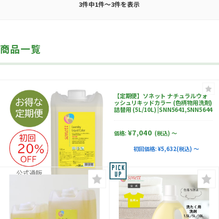
3件中1件～3件を表示
商品一覧
【定期便】ソネット ナチュラルウォ
ッシュリキッドカラー (色柄物用洗剤)
詰替用 (5L/10L) |SNN5641,SNN5644
¥7,040
価格:
(税込)
～
初回価格:
¥5,632(税込) ～