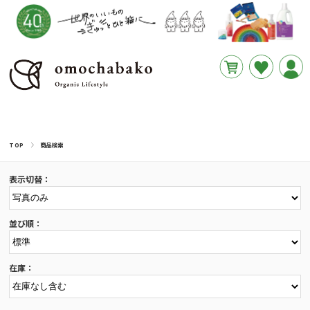
円
あと
__REMAINING_FREE_SHIPPING__
TOP
商品検索
表示切替：
並び順：
在庫：