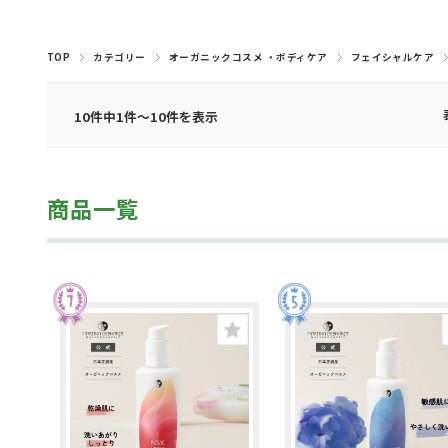
ナプキン・デリケート
マヌカハニー・はちみ
コーヒー・穀物コーヒ
みつろう粘土・クラフ
トランスパレント・ロ
アロマオイル（ブレン
アロマオイル（シング
アロマスプレー（ルー
ライヤー・楽譜・スタ
ハーブティー（月のお
ハーブティー（ヒルデ
ハーブティー（ママ＆
ハーブティー（その他
ハーブティー(アソー
木のおもちゃ（乗り
キッチン・おままご
ハンド＆ボディソープ
BBクリーム・日焼け・汗対策
ハーブティー（紅茶、シングルハーブティー）
羊毛・毛糸・フェルト
キャンドル・ホルダー
キャンドル手作り用
マラカス・トロムメールなど
手づくりキット
本・カレンダー
ベビー・キッズケア
シロホン・マリンバ
ボディ＆ハンドケア
チョコレート
しみ抜き・漂白剤
フェイシャルケア
スパイス・パスタ
みつろうクレヨン
知育ゲーム
水彩絵の具・筆
スペシャルケア
フレグランス
色鉛筆・鉛筆
笛・フルート
スムージー
その他文具
グロッケン
小物・雑貨
食器洗い
おそうじ
ヘアケア
歯磨き粉
モビール
お洗濯
積み木
ベビー
外遊び
ムスプレー、ピローミ
ガルトのお茶）
ーズウィンドウ
ブレンド）
と・布遊び
ベビー）
ケア
茶）
物）
ド）
ル）
ンド
ト)
つ
ー
ト
スト）・ロールオン
TOP
カテゴリー
オーガニックコスメ ・ボディケア
フェイシャルケア
10件中1件～10件を表示
商品一覧