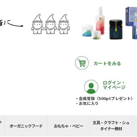
カートをみる
ログイン・
マイページ
・会員登録（500ptプレゼント）
・お気に入り
テ
文具・クラフト・シュ
__REMAINING_FREE_
オーガニックフード
おもちゃ・ベビー
タイナー教材