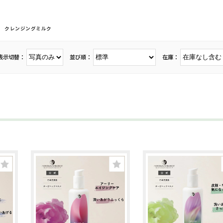
クレンジングミルク
表示切替：
並び順：
在庫：