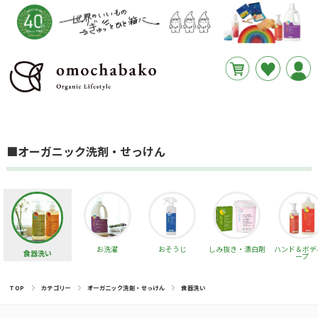
円
あと
__REMAINING_FREE_SHIPPING__
■オーガニック洗剤・せっけん
お洗濯
おそうじ
しみ抜き・漂白剤
ハンド＆ボデ
食器洗い
ープ
TOP
カテゴリー
オーガニック洗剤・せっけん
食器洗い