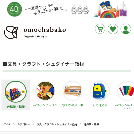
円
あと
__REMAINING_FREE_SHIPPING__
■文具・クラフト・シュタイナー教材
みつろうクレヨン
水彩絵の具・筆
その他文具
みつろう粘土
色鉛筆・鉛筆
ラフト
TOP
カテゴリー
文具・クラフト・シュタイナー教材
色鉛筆・鉛筆