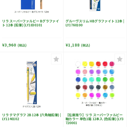
リラ スーパーファルビー Bグラファイ
グルーヴスリム HBグラファイト 12本 |
ト 12本 (鉛筆) |LY1830101
LY1760100
¥3,960
¥1,188
(税込)
(税込)
リラ テマグラフ 2B 12本 (六角軸鉛筆) |
【在庫限り】リラ スーパーファルビー
LY1140102
軸カラー 単色1箱 12本入 (色鉛筆) |LY3
720001