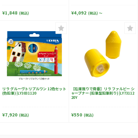
¥1,848
¥4,092
(税込)
(税込)
～
リラ グルーヴトリプルワン 12色セット
【在庫限りで廃番】リラ ファルビー シ
(色鉛筆) |LY3831120
ャープナー (鉛筆型鉛筆削り) |LY73112
20Y
¥7,920
¥550
(税込)
(税込)