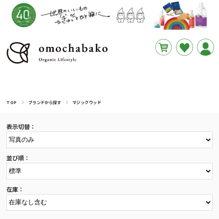
円
あと
__REMAINING_FREE_SHIPPING__
TOP
ブランドから探す
マジックウッド
表示切替：
並び順：
在庫：