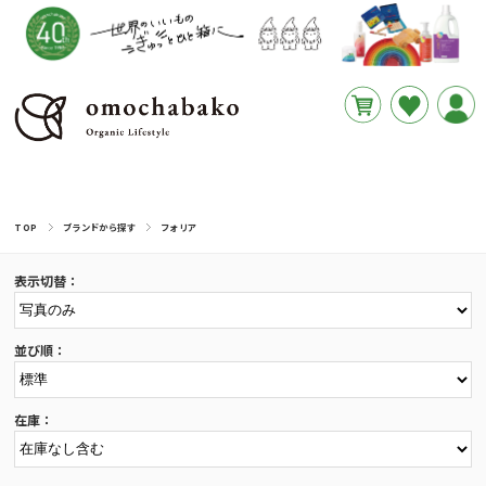
円
あと
__REMAINING_FREE_SHIPPING__
TOP
ブランドから探す
フォリア
表示切替：
並び順：
在庫：