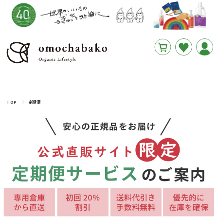
円
あと
__REMAINING_FREE_SHIPPING__
TOP
定期便