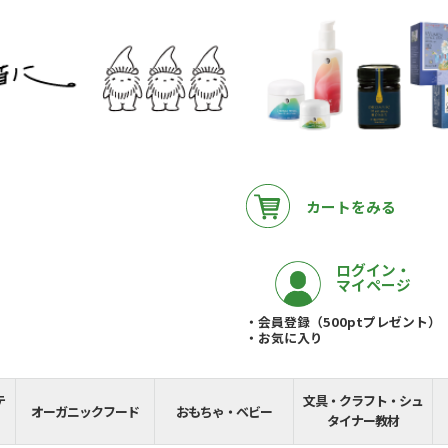
カートをみる
ログイン・
マイページ
・会員登録（500ptプレゼント）
・お気に入り
テ
文具・クラフト・シュ
__REMAINING_FREE_
オーガニックフード
おもちゃ・ベビー
タイナー教材