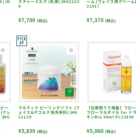
 |M
スチャーミルク (乳液) |MG2123
ーム (フェイス用クリーム) 
0
21017
¥7,700
¥7,370
(税込)
(税込)
マルティナ ピーリングソフト (フ
【在庫限りで廃番】フローラム
(クレ
ェイス&デコルテ用洗浄料) |MG
フローラルオイル for ド
|MG
21129
キンBio 30ml |FL22836
¥5,830
¥5,060
(税込)
(税込)