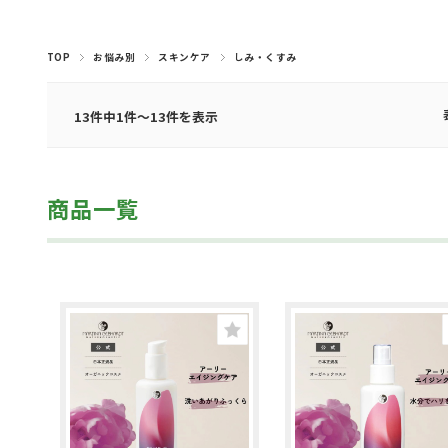
ナプキン・デリケート
マヌカハニー・はちみ
コーヒー・穀物コーヒ
みつろう粘土・クラフ
トランスパレント・ロ
アロマオイル（ブレン
アロマオイル（シング
アロマスプレー（ルー
ライヤー・楽譜・スタ
ハーブティー（月のお
ハーブティー（ヒルデ
ハーブティー（ママ＆
ハーブティー（その他
ハーブティー(アソー
木のおもちゃ（乗り
キッチン・おままご
ハンド＆ボディソープ
BBクリーム・日焼け・汗対策
ハーブティー（紅茶、シングルハーブティー）
羊毛・毛糸・フェルト
キャンドル・ホルダー
キャンドル手作り用
マラカス・トロムメールなど
手づくりキット
本・カレンダー
ベビー・キッズケア
シロホン・マリンバ
ボディ＆ハンドケア
チョコレート
しみ抜き・漂白剤
フェイシャルケア
スパイス・パスタ
みつろうクレヨン
知育ゲーム
水彩絵の具・筆
スペシャルケア
フレグランス
色鉛筆・鉛筆
笛・フルート
スムージー
その他文具
グロッケン
小物・雑貨
食器洗い
おそうじ
ヘアケア
歯磨き粉
モビール
お洗濯
積み木
ベビー
外遊び
ムスプレー、ピローミ
ガルトのお茶）
ーズウィンドウ
ブレンド）
と・布遊び
ベビー）
ケア
茶）
物）
ド）
ル）
ンド
ト)
つ
ー
ト
スト）・ロールオン
TOP
お悩み別
スキンケア
しみ・くすみ
13件中1件～13件を表示
商品一覧