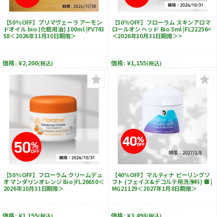
【50%OFF】プリマヴェーラ アーモン
【50％OFF】フローラム スキンアロマ
ドオイル bio (化粧用油) 100ml |PV743
ロールオン ヘッド Bio 5ml |FL22256<
58＜2026年11月30日期限＞
＜2026年10月31日期限＞>
価格:
¥2,200
価格:
¥1,155
(税込)
(税込)
【50%OFF】フローラム クリームデュ
【40％OFF】マルティナ ピーリングソ
オ マンダリンオレンジ Bio |FL26650＜
フト (フェイス&デコルテ用洗浄料) ■ |
2026年10月31日期限＞
MG21129＜2027年1月8日期限＞
価格:
¥1,155
価格:
¥3,498
(税込)
(税込)