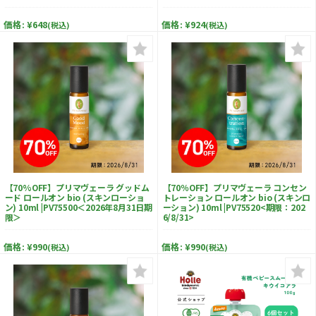
価格:
¥648
価格:
¥924
(税込)
(税込)
【70%OFF】プリマヴェーラ グッドム
【70％OFF】プリマヴェーラ コンセン
ード ロールオン bio (スキンローショ
トレーション ロールオン bio (スキンロ
ン) 10ml |PV75500＜2026年8月31日期
ーション) 10ml |PV75520<期限：202
限＞
6/8/31>
価格:
¥990
価格:
¥990
(税込)
(税込)