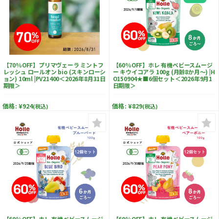
【70%OFF】プリマヴェーラ ミントフ
【60%OFF】ホレ 有機ベビースムージ
レッシュ ロールオン bio (スキンローシ
ー キウイコアラ 100g (月齢8か月～) |H
ョン) 10ml |PV21400＜2026年8月31日
O150904★■6個セット＜2026年9月1
期限＞
日期限＞
価格:
¥924
価格:
¥829
(税込)
(税込)
【60%OFF】ホレ 有機ベビースムージ
【60%OFF】ホレ 有機ベビースムージ