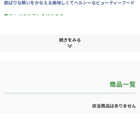
欲ばりな願いをかなえる美味しくてヘルシーなビューティーフード
■ランドガルテンのはじまり
オーガニック栽培に取り組んでいたランドガルテンの創業者は、その素
材のおいしさをより多くの人にお届けしたいとの想いから1989年にオ
ーガニックスナックの製造を始めました。
続きをみる
オーストリアで作られた製品はヨーロッパを中心に30ヵ国以上に届けら
れています。
■ランドガルテンの理念
「地球は先祖から受け継いでいるのではない、子ども達から借りてい
る」との理念のもと社会活動にも注力しています。
そのひとつに、油を使わずきれいな温風だけで処理するロースターを独
商品一覧
自開発しました。
このロースターは、油を一切使用せず、温風で焙煎するという技術に
よって他に類をみないカリッとした食感と素材そのもののおいしさを引
き出すことに成功しました。
該当商品はありません
さらにこのロースターをヒートリカバリーシステム（省エネルギー空調
システム）とつなげ、会社内の暖房に使用。予備エネルギーはチョコレ
ートを溶かしたり、水を温める時にも使われています。
他にも再生可能エネルギーの使用や、地域の社会プロジェクトのサポー
トを行い、環境・エコ・サステイナブル活動に関するモデル会社となっ
ています。