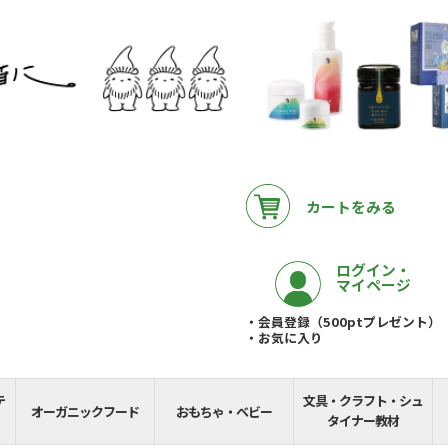
カートをみる
ログイン・
マイページ
・会員登録（500ptプレゼント）
・お気に入り
テ
文具・クラフト・シュ
__REMAINING_FREE_
オーガニックフード
おもちゃ・ベビー
タイナー教材