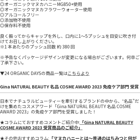
◎オーガニックマヌカハニーMG850+使用
◎オーガニックマヌカフラワーウォーター使用
◎アルコールフリー
◎添加物不使用
◎保存料不使用
良く振ってからキャップを外し、口内に1～5プッシュを目安に吹き付
けてお召し上がりください。
※1 本あたりのプッシュ回数 約 380 回
※予告なくパッケージデザインが変更になる場合がございます。何卒ご
了承下さい。
▼24 ORGANIC DAYSの商品一覧は
こちらより
Gina NATURAL BEAUTY 名品 COSME AWARD 2023 免疫ケア部門 受賞
日本でナチュラルビューティーを牽引するブランドの中から、‟名品”だ
けを集めたコスメアワード「Gina NATURAL BEAUTY 名品 COSME
AWARD 2023」の免疫ケア部門を受賞しました！
★コラムにておすすめコメントご紹介中:
「Gina NATURAL BEAUTY
COSME AWARD 2023 受賞商品のご紹介」
★その他おすすめコラム:
「マヌカハニーとは～普通のはちみつと何が