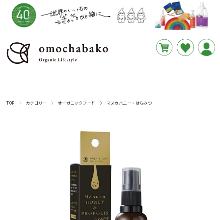
円
あと
__REMAINING_FREE_SHIPPING__
TOP
カテゴリー
オーガニックフード
マヌカハニー・はちみつ