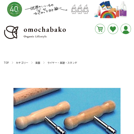
円
あと
__REMAINING_FREE_SHIPPING__
TOP
カテゴリー
楽器
ライヤー・楽譜・スタンド