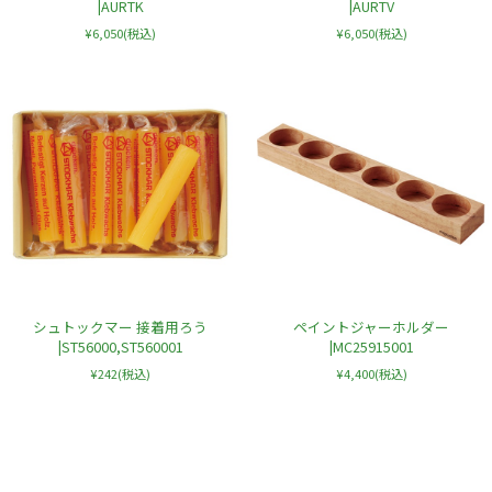
|AURTK
|AURTV
¥6,050
(税込)
¥6,050
(税込)
シュトックマー 接着用ろう
ペイントジャーホルダー
|ST56000,ST560001
|MC25915001
¥242
(税込)
¥4,400
(税込)