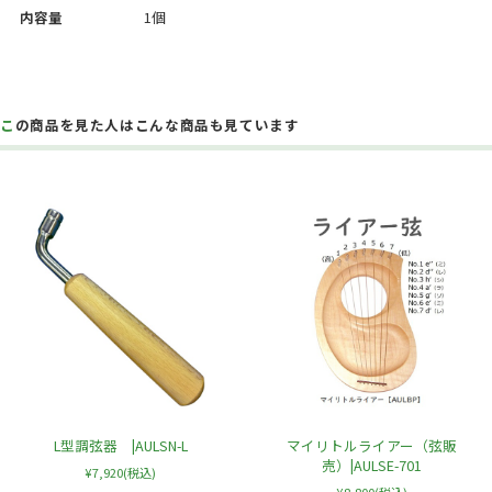
内容量
1個
この商品を見た人はこんな商品も見ています
L型調弦器 |AULSN-L
マイリトルライアー（弦販
売）|AULSE-701
¥7,920
(税込)
¥8,800
(税込)