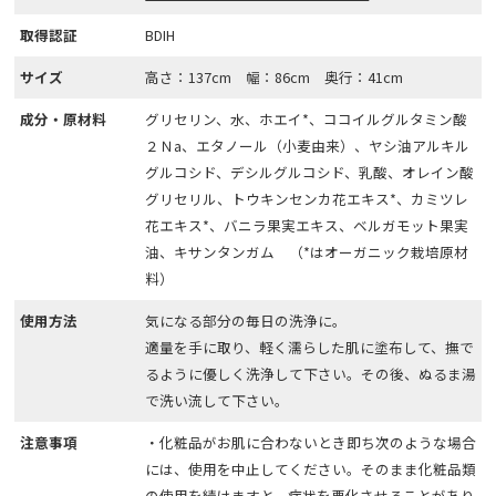
取得認証
BDIH
サイズ
高さ：137cm 幅：86cm 奥行：41cm
成分・原材料
グリセリン、水、ホエイ*、ココイルグルタミン酸
２Ｎa、エタノール（小麦由来）、ヤシ油アルキル
グルコシド、デシルグルコシド、乳酸、オレイン酸
グリセリル、トウキンセンカ花エキス*、カミツレ
花エキス*、バニラ果実エキス、ベルガモット果実
油、キサンタンガム （*はオーガニック栽培原材
料）
使用方法
気になる部分の毎日の洗浄に。
適量を手に取り、軽く濡らした肌に塗布して、撫で
るように優しく洗浄して下さい。その後、ぬるま湯
で洗い流して下さい。
注意事項
・化粧品がお肌に合わないとき即ち次のような場合
には、使用を中止してください。そのまま化粧品類
の使用を続けますと、症状を悪化させることがあり