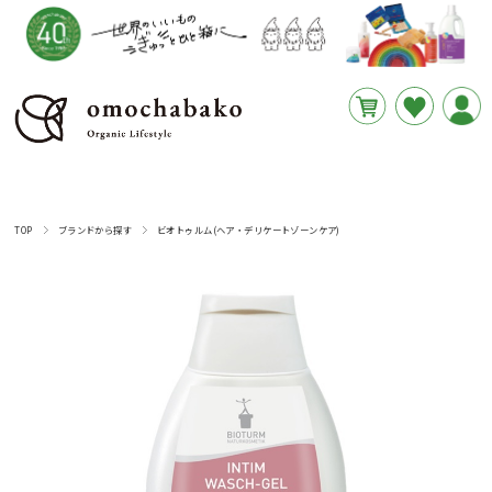
円
あと
__REMAINING_FREE_SHIPPING__
TOP
ブランドから探す
ビオトゥルム(ヘア・デリケートゾーンケア)