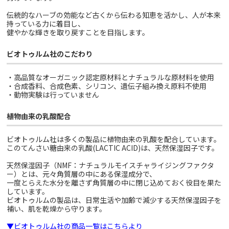
伝統的なハーブの効能など古くから伝わる知恵を活かし、人が本来
持っている力に着目し、
健やかな輝きを取り戻すことを目指します。
ビオトゥルム社のこだわり
・高品質なオーガニック認定原材料とナチュラルな原材料を使用
・合成香料、合成色素、シリコン、遺伝子組み換え原料不使用
・動物実験は行っていません
植物由来の乳酸配合
ビオトゥルム社は多くの製品に植物由来の乳酸を配合しています。
このてんさい糖由来の乳酸(LACTIC ACID)は、天然保湿因子です。
天然保湿因子（NMF：ナチュラルモイスチャライジングファクタ
ー）とは、元々角質層の中にある保湿成分で、
一度とらえた水分を離さず角質層の中に閉じ込めておく役目を果た
しています。
ビオトゥルムの製品は、日常生活や加齢で減少する天然保湿因子を
補い、肌を乾燥から守ります。
▼ビオトゥルム社の商品一覧は
こちらより