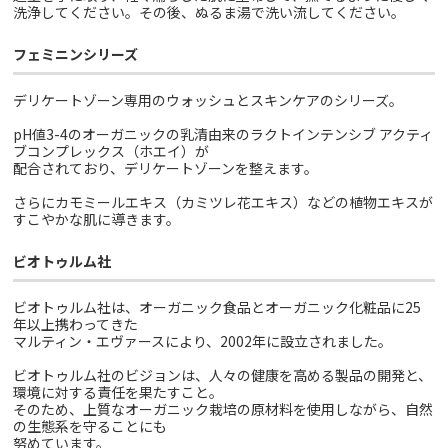
洗浄してください。その後、ぬるま湯で洗い流してください。
フェミニンシリーズ
デリケートゾーン専用のウォッシュとスキンケアのシリーズ。
pH値3-4のオーガニックの乳清由来のラクトインテンシブ アクティ
ブコンプレックス（ホエイ）が
配合されており、デリケートゾーンを整えます。
さらにカモミールエキス（カミツレ花エキス）などの植物エキスが
すこやかな肌に導きます。
ビオトゥルム社
ビオトゥルム社は、オーガニック食品とオーガニック化粧品に25
年以上携わってきた
マルティン・エヴァースにより、2002年に設立されました。
ビオトゥルム社のビジョンは、人々の健康を高める製品の開発と、
環境に対する責任を果たすこと。
そのため、上質なオーガニック栽培の原材料を使用しながら、自然
の生態系を守ることにも
努めています。