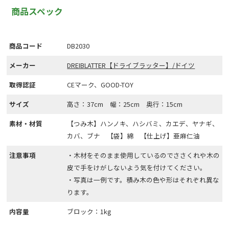
商品スペック
商品コード
DB2030
メーカー
DREIBLATTER【ドライブラッター】/ドイツ
取得認証
CEマーク、GOOD-TOY
サイズ
高さ：37cm 幅：25cm 奥行：15cm
素材・材質
【つみ木】ハンノキ、ハシバミ、カエデ、ヤナギ、
カバ、ブナ 【袋】綿 【仕上げ】亜麻仁油
注意事項
・木材をそのまま使用しているのでささくれや木の
皮で手をけがしないよう気を付けてください。
・写真は一例です。積み木の色や形はそれぞれ異な
ります。
内容量
ブロック：1kg