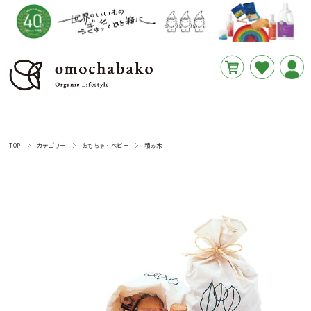
円
あと
__REMAINING_FREE_SHIPPING__
TOP
カテゴリー
おもちゃ・ベビー
積み木