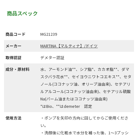
商品スペック
商品コード
MG21239
メーカー
MARTINA【マルティナ】/ドイツ
取得認証
デメター認証
成分・原材料
水、アーモンド油**、シア脂*、カカオ脂**、ダマ
スクバラ花水**、セイヨウニワトコエキス**、セタ
ノール(ココナッツ油、オリーブ油由来)、セテアリ
ルアルコール(ココナッツ油由来)、セテアリル硫酸
Na(パーム油またはココナッツ油由来)
*はBio、**はdemeter 認定
使用方法
・ポンプを矢印の方向に回してからご使用くださ
い。
・洗顔後に化粧水で水分を補った後、1～3プッシ