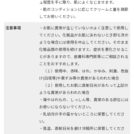
ュ程度を手に取り、肌によくなじませます。
・肌のコンディションに応じてクリームと量を調節
してお使いください。
注意事項
・お肌に異常が生じていないかよく注意して使用し
てください。化粧品がお肌にあわないとき即ち次の
ような場合には使用を中止してください。そのまま
化粧品類の使用を続けますと、症状を悪化させるこ
とがありますので、皮膚科専門医等にご相談される
ことをおすすめします。
（１）使用中、赤味、はれ、かゆみ、刺激、色抜
け(白斑等)や黒ずみ等の異常があらわれた場合
（２）使用したお肌に直射日光があたって上記の
ような異常があらわれた場合
・傷やはれもの、しっしん等、異常のある部位には
お使いにならないでください。
・乳幼児の手の届かないところに保管してくださ
い。
・高温、直射日光を避け冷暗所に保管してくださ