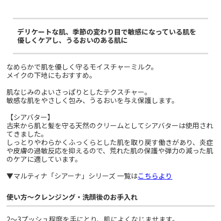
デリケートな肌、季節の変わり目で敏感になっている肌を
優しくケアし、うるおいのある肌に
なめらかで肌を優しく守るモイスチャーミルク。
メイクの下地にもおすすめ。
肌なじみのよいさっぱりとしたテクスチャー。
敏感な肌をやさしく包み、うるおいを与え保護します。
【シアバター】
古来から肌と髪を守る天然のクリームとしてシアバターは使用され
てきました。
しっとりやわらかくふっくらとした肌を取り戻す働きがあり、炎症
や皮膚の過敏反応を抑えるので、荒れた肌の保護や弾力の減った肌
のケアに適しています。
▼マルティナ「シアーナ」シリーズ 一覧は
こちらより
使い方～クレンジング・洗顔後のお手入れ
2～3プッシュ程度を手にとり、肌によくなじませます。