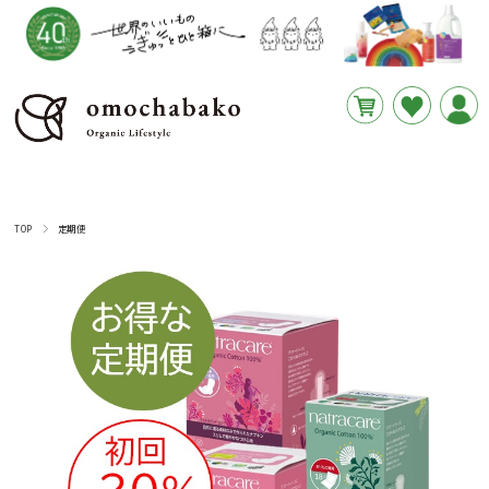
円
あと
__REMAINING_FREE_SHIPPING__
TOP
定期便