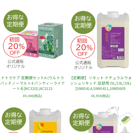
ナトラケア 定期便セットA (ウルトラ
【定期便】ソネット ナチュラルウォ
パッドノーマル×4 パンティーライナ
ッシュリキッド 詰替用 (5L/10L/20L)
ー×4) |NC3201,NC3123
|SNN5414,SNN5411,SNN5609
¥6,446
(税込)
¥6,930
(税込)