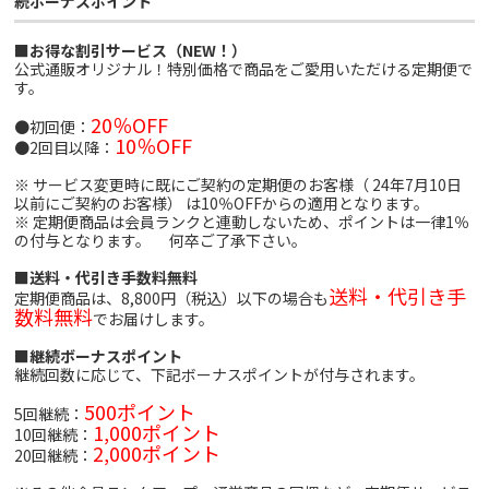
続ボーナスポイント
■お得な割引サービス（NEW！）
公式通販オリジナル！特別価格で商品をご愛用いただける定期便で
す。
20％OFF
●初回便：
10％OFF
●2回目以降：
※ サービス変更時に既にご契約の定期便のお客様（ 24年7月10日
以前にご契約のお客様） は10％OFFからの適用となります。
※ 定期便商品は会員ランクと連動しないため、ポイントは一律1％
の付与となります。 何卒ご了承下さい。
■送料・代引き手数料無料
送料・代引き手
定期便商品は、8,800円（税込）以下の場合も
数料無料
でお届けします。
■継続ボーナスポイント
継続回数に応じて、下記ボーナスポイントが付与されます。
500ポイント
5回継続：
1,000ポイント
10回継続：
2,000ポイント
20回継続：