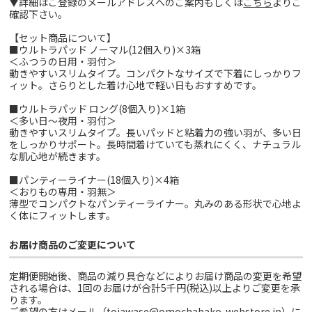
▼詳細はご登録のメールアドレスへのご案内もしくは
こちら
よりご
確認下さい。
【セット商品について】
■ウルトラパッド ノーマル(12個入り)×3箱
＜ふつうの日用・羽付＞
動きやすいスリムタイプ。コンパクトなサイズで下着にしっかりフ
ィット。さらりとした着け心地で軽い日もおすすめです。
■ウルトラパッド ロング(8個入り)×1箱
＜多い日～夜用・羽付＞
動きやすいスリムタイプ。長いパッドと粘着力の強い羽が、多い日
をしっかりサポート。長時間着けていても蒸れにくく、ナチュラル
な肌心地が続きます。
■パンティーライナー(18個入り)×4箱
＜おりもの専用・羽無＞
薄型でコンパクトなパンティーライナー。丸みのある形状で心地よ
く体にフィットします。
お届け商品のご変更について
定期便開始後、商品の減り具合などによりお届け商品の変更を希望
される場合は、1回のお届けが合計5千円(税込)以上よりご変更を承
ります。
ご希望の方はメール（toiawase@omochabako-webstore.jp）に