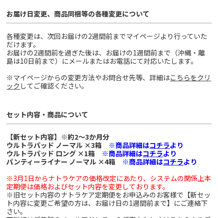
お届け日変更、商品同梱等の各種変更について
各種変更は、次回お届けの2週間前までマイページより行っていた
だけます。
お届けの2週間前を過ぎた後は、お届けの1週間前まで（沖縄・離
島は10日前まで）にメールまたはお電話にて対応いたします。
※マイページからの変更方法やお問合せ先等、詳細は
こちらをクリ
ック
してご確認ください。
セット内容・商品について
【新セット内容】※約2～3か月分
ウルトラパッド ノーマル ×3箱
※商品詳細は
コチラ
より
ウルトラパッド ロング ×1箱
※商品詳細は
コチラ
より
パンティーライナー ノーマル ×4箱
※商品詳細は
コチラ
より
※3月1日からナトラケアの価格改定にあたり、システムの関係上本
定期便は価格およびセット内容を変更しております。
※旧セット内容のナトラケア定期便をお申込みのお客様で【新セッ
ト内容に変更ご希望の方は、お届け日の1週間前まで】にご連絡下
さい。