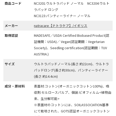
商品コード
NC3201:ウルトラパッド ノーマル NC3204:ウルト
ラパッド ロング
NC3123:パンティーライナー ノーマル
メーカー
natracare【ナトラケア】/イギリス
取得認証
MADESAFE／USDA Certified Biobased Product(認
証機関：USDA)／ Vegan(認証期間：Vegetarian
Society)、Seedling certification(認証期間：TUV
AUSTRIA.)
サイズ
ウルトラパッドノーマル(長さ:約22cm)、ウルトラ
パッドロング(長さ約30cm)、パンティーライナー
(長さ:約14.4cm)
成分・原材料
表面材:コットン(オーガニックコットン100%)、吸
収剤:セルロースパルプ、個装:ビオフィルム<植物由
来、生分解可能>
※表面材のコットンには、SOILASSOCIATION基準
にて栽培された、GOTS認証オーガニックコットン