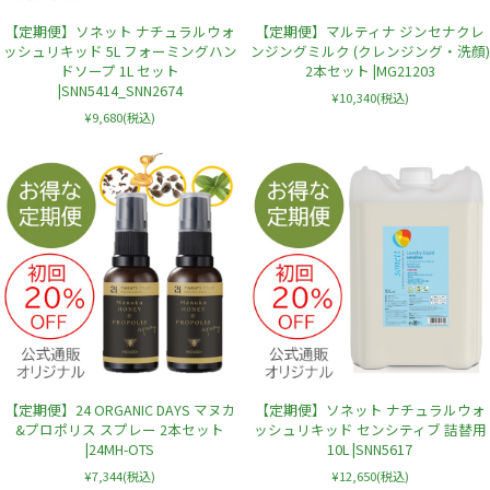
【定期便】ソネット ナチュラルウォ
【定期便】マルティナ ジンセナクレ
ッシュリキッド 5L フォーミングハン
ンジングミルク (クレンジング・洗顔)
ドソープ 1L セット
2本セット |MG21203
|SNN5414_SNN2674
¥10,340
(税込)
¥9,680
(税込)
【定期便】24 ORGANIC DAYS マヌカ
【定期便】ソネット ナチュラルウォ
&プロポリス スプレー 2本セット
ッシュリキッド センシティブ 詰替用
|24MH-OTS
10L |SNN5617
¥7,344
(税込)
¥12,650
(税込)