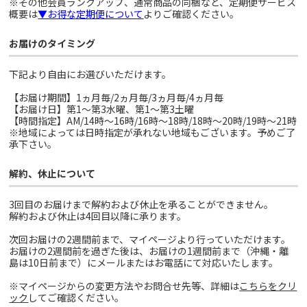
※その他会員ランクアップ、通常商品の同梱など、定期便サービス
概要は
▼お得な定期便について
よりご確認ください。
お届けのタイミング
下記より自由にお選びいただけます。
【お届け期間】1ヵ月毎/2ヵ月毎/3ヵ月毎/4ヵ月毎
【お届け日】第1～第3水曜、第1～第3土曜
【時間指定】AM/14時～16時/16時～18時/18時～20時/19時～21時
※地域によっては日時指定が承れない地域もございます。予めご了
承下さい。
解約、休止について
3回目のお届けまで解約および休止を承ることができません。
解約および休止は4回目以降に承ります。
次回お届けの2週間前まで、マイページより行っていただけます。
お届けの2週間前を過ぎた後は、お届けの1週間前まで（沖縄・離
島は10日前まで）にメールまたはお電話にて対応いたします。
※マイページからの変更方法やお問合せ先等、詳細は
こちらをクリ
ック
してご確認ください。