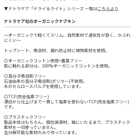
▼ナトラケア「ドライ＆ライト」シリーズ 一覧は
こちらより
ナトラケア社のオーガニックナプキン
～オーガニックで軽くてスリム。自然素材で通気性が良く、かぶれ
にくい～
トップシート、吸収材、漏れ防止材に植物素材を使用。
◎オーガニックコットン使用=農薬フリー
肌に触れる部分は、100%オーガニックコットンを使用。
◎高分子吸収剤フリー
石油由来の高分子吸収剤(ポリマー)不使用。
木のセルロースパルプを使用しています。
◎TCF(完全塩素フリー)
漂白から仕上げまで一貫して塩素を使わないTCF(完全塩素フリー)
です。
◎プラスチックフリー
製品本体はもちろん、個包装資材、箱にいたるまで、プラスチック
素材を一切使っていません。
生分解可能な素材のみで作っています。