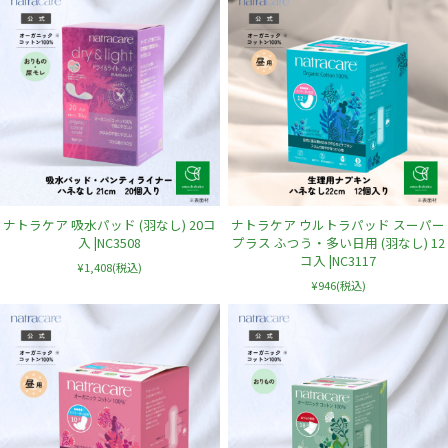
ナトラケア 吸水パッド (羽なし) 20コ
ナトラケア ウルトラパッド スーパー
入 |NC3508
プラス ふつう・多い日用 (羽なし) 12
コ入 |NC3117
¥1,408
(税込)
¥946
(税込)