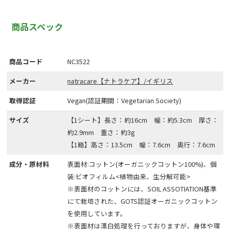
商品スペック
商品コード
NC3522
メーカー
natracare【ナトラケア】/イギリス
取得認証
Vegan(認証期間：Vegetarian Society)
サイズ
【1シート】長さ：約16cm 幅：約5.3cm 厚さ：
約2.9mm 重さ：約3g
【1箱】高さ：13.5cm 幅：7.6cm 奥行：7.6cm
成分・原材料
表面材:コットン(オーガニックコットン100%)、個
装:ビオフィルム<植物由来、生分解可能>
※表面材のコットンには、SOIL ASSOTIATION基準
にて栽培された、GOTS認証オーガニックコットン
を使用しています。
※表面材は漂白処理を行っておりますが、身体や環