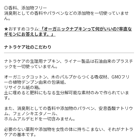
◎香料、添加物フリー
消臭剤としての香料やパラベンなどの添加物を一切使っていませ
ん。
★おすすめコラム:
「オーガニックナプキンって何がいいの?率直な
ギモンにお答えします。」
ナトラケア社のこだわり
ナトラケアの生理用ナプキン、ライナー製品は石油由来のプラスチ
ックを一切使っていません。
オーガニックコットン、木のパルプからつくる吸収材、GMOフリ
ーの植物デンプン由来の包装紙、
リサイクル紙の箱。
土に埋めると肥料にもなる生分解可能な素材のみで作られていま
す。
また、消臭剤としての香料や添加物のパラベン、安息香酸ナトリウ
ム、フェノシキエタノール、
ホルムアルデヒドを一切含みません。
必要のない薬剤や添加物を女性の体に持ちこまない、それがナトラ
ケアの基本です。