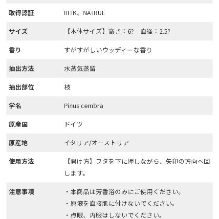
取得認証
IHTK、NATRUE
サイズ
【本体サイズ】高さ：6? 直径：2.5?
香り
すがすがしいウッディーな香り
抽出方法
水蒸気蒸留
抽出部位
枝
学名
Pinus cembra
原産国
ドイツ
原産地
イタリア/オーストリア
使用方法
【開け方】フタを下に押しながら、矢印の方向へ回
します。
注意事項
・本商品は芳香浴のみにご使用ください。
・原液を直接肌に付けないでください。
・点眼、内服はしないでください。