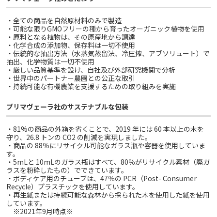
・全ての商品を自然原材料のみで製造
・可能な限りGMOフリーの種から育ったオーガニック植物を使用
・原料となる植物は、その原産地から調達
・化学合成の添加物、保存料は一切不使用
・伝統的な抽出方法（水蒸気蒸留法、冷圧搾、アブソリュート）で
抽出、化学物質は一切不使用
・厳しい品質基準を設け、自社及び外部研究機関で分析
・世界中のパートナー農園との公正な取引
・持続可能な有機農業を支援するための取り組みを実施
プリマヴェーラ社のサステナブルな包装
・81%の商品の外箱を省くことで、2019 年には 60 本以上の木を
守り、26.8 トンの CO2 の削減を実現しました。
・商品の 88％にリサイクル可能なガラス瓶や容器を使用していま
す。
・5mLと 10mLのガラス瓶はすべて、80％がリサイクル素材（廃ガ
ラスを粉砕したもの）でできています。
・ボディケア用のチューブは、47％の PCR（Post- Consumer
Recycle）プラスチックを使用しています。
・再生紙または持続可能な森林から採られた木を使用した紙を使用
しています。
※2021年9月時点※