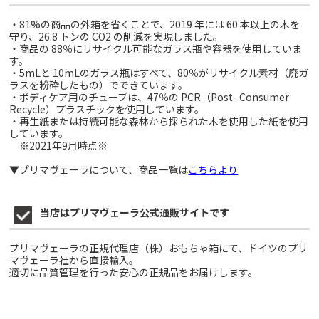
・81%の商品の外箱を省くことで、2019 年には 60 本以上の木を
守り、26.8 トンの CO2 の削減を実現しました。
・商品の 88％にリサイクル可能なガラス瓶や容器を使用していま
す。
・5mLと 10mLのガラス瓶はすべて、80％がリサイクル素材（廃ガ
ラスを粉砕したもの）でできています。
・ボディケア用のチューブは、47％の PCR（Post- Consumer
Recycle）プラスチックを使用しています。
・再生紙または持続可能な森林から採られた木を使用した紙を使用
しています。
※2021年9月時点※
▼プリマヴェーラについて、商品一覧は
こちらより
当店はプリマヴェーラ公式通販サイトです
プリマヴェーラの正規代理店（株）おもちゃ箱にて、ドイツのプリ
マヴェーラ社から直接輸入。
適切に品質管理を行った安心の正規品をお届けします。