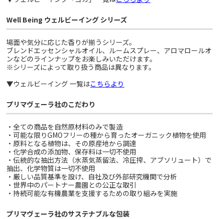
Well Being ウェルビーイング シリーズ
場面や気分に応じた香りが揃うシリーズ。
ブレンドエッセンシャルオイル、ルームスプレー、アロマロールオ
ンなどのラインナップをお楽しみいただけます。
※シリーズによって取り扱う商品は異なります。
▼ウェルビーイング 一覧は
こちらより
プリマヴェーラ社のこだわり
・全ての商品を自然原材料のみで製造
・可能な限りGMOフリーの種から育ったオーガニック植物を使用
・原料となる植物は、その原産地から調達
・化学合成の添加物、保存料は一切不使用
・伝統的な抽出方法（水蒸気蒸留法、冷圧搾、アブソリュート）で
抽出、化学物質は一切不使用
・厳しい品質基準を設け、自社及び外部研究機関で分析
・世界中のパートナー農園との公正な取引
・持続可能な有機農業を支援するための取り組みを実施
プリマヴェーラ社のサステナブルな包装