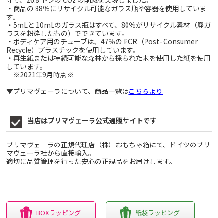
守り、26.8 トンの CO2 の削減を実現しました。
・商品の 88％にリサイクル可能なガラス瓶や容器を使用していま
す。
・5mLと 10mLのガラス瓶はすべて、80％がリサイクル素材（廃ガ
ラスを粉砕したもの）でできています。
・ボディケア用のチューブは、47％の PCR（Post- Consumer
Recycle）プラスチックを使用しています。
・再生紙または持続可能な森林から採られた木を使用した紙を使用
しています。
※2021年9月時点※
▼プリマヴェーラについて、商品一覧は
こちらより
当店はプリマヴェーラ公式通販サイトです
プリマヴェーラの正規代理店（株）おもちゃ箱にて、ドイツのプリ
マヴェーラ社から直接輸入。
適切に品質管理を行った安心の正規品をお届けします。
BOXラッピング
紙袋ラッピング