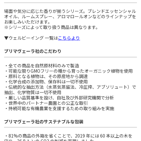
場面や気分に応じた香りが揃うシリーズ。ブレンドエッセンシャル
オイル、ルームスプレー、アロマロールオンなどのラインナップを
お楽しみいただけます。
※シリーズによって取り扱う商品は異なります。
▼ウェルビーイング 一覧は
こちらより
プリマヴェーラ社のこだわり
・全ての商品を自然原材料のみで製造
・可能な限りGMOフリーの種から育ったオーガニック植物を使用
・原料となる植物は、その原産地から調達
・化学合成の添加物、保存料は一切不使用
・伝統的な抽出方法（水蒸気蒸留法、冷圧搾、アブソリュート）で
抽出、化学物質は一切不使用
・厳しい品質基準を設け、自社及び外部研究機関で分析
・世界中のパートナー農園との公正な取引
・持続可能な有機農業を支援するための取り組みを実施
プリマヴェーラ社のサステナブルな包装
・81%の商品の外箱を省くことで、2019 年には 60 本以上の木を