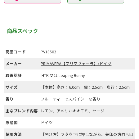
商品スペック
商品コード
PV18502
メーカー
PRIMAVERA【プリマヴェーラ】/ドイツ
取得認証
IHTK 又は Leaping Bunny
サイズ
【本体】高さ：6.0cm 幅：2.5cm 奥行：2.5cm
香り
フルーティーでスパイシーな香り
主なブレンド内容
レモン、アメリカオオモミ、セージ
原産国
ドイツ
使用方法
【開け方】フタを下に押しながら、矢印の方向へ回