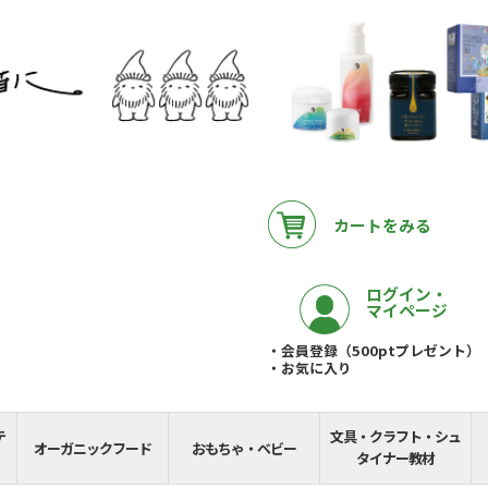
カートをみる
ログイン・
マイページ
・会員登録（500ptプレゼント）
・お気に入り
テ
文具・クラフト・シュ
__REMAINING_FREE_
オーガニックフード
おもちゃ・ベビー
タイナー教材