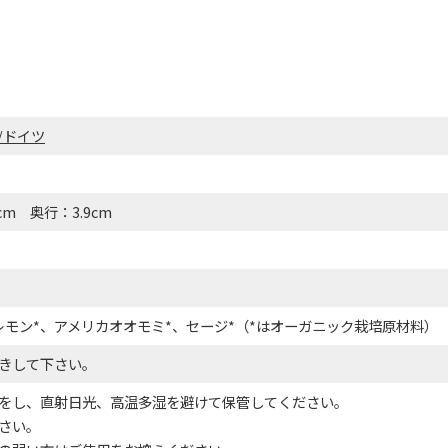
/ドイツ
cm 奥行：3.9cm
レモン*、アメリカオオモミ*、セージ*（*はオーガニック栽培原材料）
きして下さい。
をし、直射日光、高温多湿を避けて保管してください。
さい。