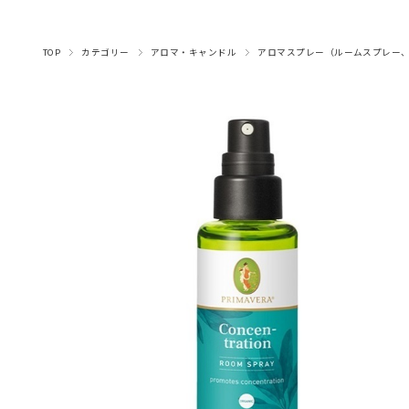
ナプキン・デリケート
マヌカハニー・はちみ
コーヒー・穀物コーヒ
みつろう粘土・クラフ
トランスパレント・ロ
アロマオイル（ブレン
アロマオイル（シング
アロマスプレー（ルー
ライヤー・楽譜・スタ
ハーブティー（月のお
ハーブティー（ヒルデ
ハーブティー（ママ＆
ハーブティー（その他
ハーブティー(アソー
木のおもちゃ（乗り
キッチン・おままご
ハンド＆ボディソープ
BBクリーム・日焼け・汗対策
ハーブティー（紅茶、シングルハーブティー）
羊毛・毛糸・フェルト
キャンドル・ホルダー
キャンドル手作り用
マラカス・トロムメールなど
手づくりキット
本・カレンダー
ベビー・キッズケア
シロホン・マリンバ
ボディ＆ハンドケア
チョコレート
しみ抜き・漂白剤
フェイシャルケア
スパイス・パスタ
みつろうクレヨン
知育ゲーム
水彩絵の具・筆
スペシャルケア
フレグランス
色鉛筆・鉛筆
笛・フルート
スムージー
その他文具
グロッケン
小物・雑貨
食器洗い
おそうじ
ヘアケア
歯磨き粉
モビール
お洗濯
積み木
ベビー
外遊び
ムスプレー、ピローミ
ガルトのお茶）
ーズウィンドウ
ブレンド）
と・布遊び
ベビー）
ケア
茶）
物）
ド）
ル）
ンド
ト)
つ
ー
ト
スト）・ロールオン
TOP
カテゴリー
アロマ・キャンドル
アロマスプレー（ルームスプレー