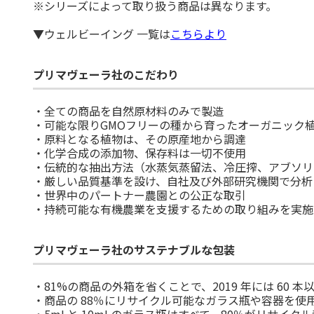
※シリーズによって取り扱う商品は異なります。
▼ウェルビーイング 一覧は
こちらより
プリマヴェーラ社のこだわり
・全ての商品を自然原材料のみで製造
・可能な限りGMOフリーの種から育ったオーガニック
・原料となる植物は、その原産地から調達
・化学合成の添加物、保存料は一切不使用
・伝統的な抽出方法（水蒸気蒸留法、冷圧搾、アブソリ
・厳しい品質基準を設け、自社及び外部研究機関で分析
・世界中のパートナー農園との公正な取引
・持続可能な有機農業を支援するための取り組みを実施
プリマヴェーラ社のサステナブルな包装
・81%の商品の外箱を省くことで、2019 年には 60 本
・商品の 88％にリサイクル可能なガラス瓶や容器を使
・5mLと 10mLのガラス瓶はすべて、80％がリサイ