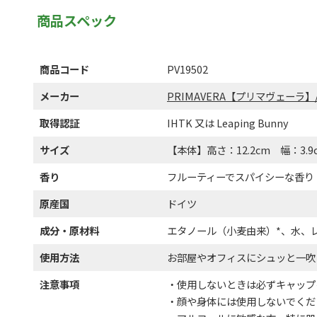
商品スペック
商品コード
PV19502
メーカー
PRIMAVERA【プリマヴェーラ】
取得認証
IHTK 又は Leaping Bunny
サイズ
【本体】高さ：12.2cm 幅：3.9
香り
フルーティーでスパイシーな香り
原産国
ドイツ
成分・原材料
エタノール（小麦由来）*、水、
使用方法
お部屋やオフィスにシュッと一吹
注意事項
・使用しないときは必ずキャップ
・顔や身体には使用しないでくだ