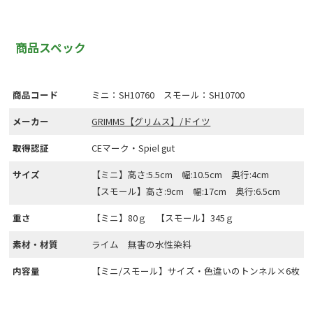
商品スペック
商品コード
ミニ：SH10760 スモール：SH10700
メーカー
GRIMMS【グリムス】/ドイツ
取得認証
CEマーク・Spiel gut
サイズ
【ミニ】高さ:5.5cm 幅:10.5cm 奥行:4cm
【スモール】高さ:9cm 幅:17cm 奥行:6.5cm
重さ
【ミニ】80ｇ 【スモール】345ｇ
素材・材質
ライム 無害の水性染料
内容量
【ミニ/スモール】サイズ・色違いのトンネル×6枚