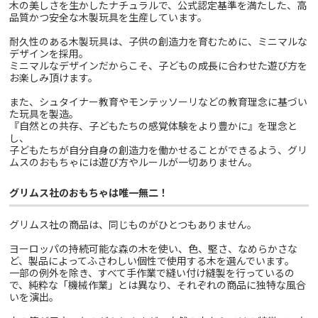
木の美しさを生かしたナチュラルで、公式認定基準を満たした、高
品質かつ安全な木製玩具を生産しています。
耐久性のある木製玩具は、子供の創造力を育むために、ミニマルな
デザインを採用。
ミニマルなデザインだからこそ、子どもの成長に合わせた遊び方を
お楽しみ頂けます。
また、シュタイナー教育やモンテッソーリなどの教育理念に基づい
た玩具を製造。
『自然との共存、子どもたちの感覚体験をより豊かに』を理念と
し、
子どもたちが自分自身の創造力を働かせることができるよう、グリ
ムスのおもちゃには遊び方やルールが一切ありません。
グリムス社のおもちゃは唯一無二！
グリムス社の商品は、同じものがひとつもありません。
ヨーロッパの持続可能な森の木を使い、色、堅さ、なめらかさな
ど、製品によってふさわしい個性で使用する木を選んでいます。
一部の例外を除き、すべて手作業で縫い付け縫製を行っているの
で、純粋な「機械作業」とは異なり、それぞれの商品に独特な風合
いを演出。