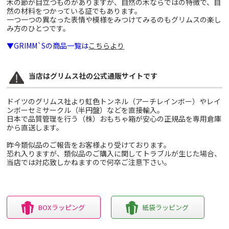
木の節が目立つものがありますが、自然の木ならではの特徴で、自
然の材料をつかっている証でもあります。
一つ一つの異なった表情や模様をみつけてみるのもグリムスの楽し
み方のひとつです。
▼GRIMM`Sの商品一覧は
こちらより
当店はグリムス社の公式通販サイトです
ドイツのグリムス社より虹色トンネル（アーチレインボー）やレイ
ンボーセミサークル（半円盤）などを直接輸入。
日本で品質管理を行う（株）おもちゃ箱が安心の正規品を専用倉庫
から直送します。
昨今類似品のご報告をお客様より受けております。
恐れ入りますが、類似品のご購入に関してトラブルが生じた場合、
当店では対応致しかねますので何卒ご注意下さい。
BOXラッピング
紙袋ラッピング