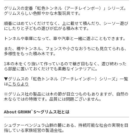
グリムスの定番「虹色トンネル（アーチレインボー）」シリーズ。
グリムスらしい色鮮やかな木製玩具です。
順番にはめていくだけでなく、上に載せて積んだり、シーソー遊び
にしたりと子どもの遊びが広がる積み木です。
トンネルや車庫になって、車や汽車と一緒に遊ぶこともできます。
また、橋やトンネル、フェンスや小さなおうちにも見立てられる、
多様性をもった積み木です。
1本の木をくり抜いて作っているので継ぎ目もなく、遊び終わった
ら部屋に置いておくだけでも素敵なインテリアに。
▼グリムスの「虹色トンネル（アーチレインボー）シリーズ」一覧
は
こちらより
※グリムス社の製品には木の節が目立つものもありますが、自然の
木ならではの特徴です。品質には問題ございません。
About GRIMM`S～グリムス社とは
シュヴァーベンジュラ山脈の麓にある、持続可能な社会の実現を目
指している家族経営の製造会社。