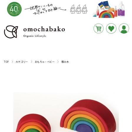
円
あと
__REMAINING_FREE_SHIPPING__
TOP
カテゴリー
おもちゃ・ベビー
積み木