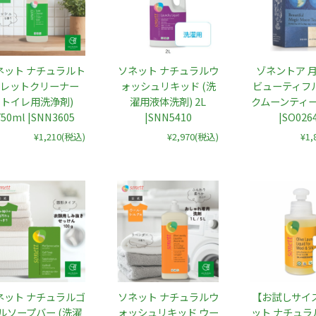
ネット ナチュラルト
ゾネントア 
ソネット ナチュラルウ
レットクリーナー
ビューティフ
ォッシュリキッド (洗
(トイレ用洗浄剤)
クムーンティー
濯用液体洗剤) 2L
750ml |SNN3605
|SO026
|SNN5410
¥1,210
(税込)
¥1,
¥2,970
(税込)
ネット ナチュラルゴ
ソネット ナチュラルウ
【お試しサイ
ルソープバー (洗濯
ォッシュリキッド ウー
ット ナチュラ