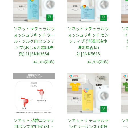
ソネット ナチュラルウ
ソネット ナチュラルウ
ソ
ォッシュリキッド ウー
ォッシュリキッド セン
イ
ル・シルク用 センシテ
シティブ (洗濯用液体
ィブ(おしゃれ着用洗
洗剤無香料)
剤) 1L|SNN3654
2L|SNN5615
¥2,310
(税込)
¥2,970
(税込)
ソネット 詰替コンテナ
ソネット ナチュラルラ
ソ
用ポンプ 蛇口式 (5L・
ンドリーリンス (柔軟
ー