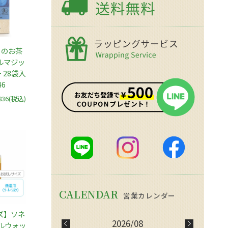
月のお茶
ルマジッ
 28袋入
46
836
(税込)
ズ】ソネ
2026/08
ルウォッ