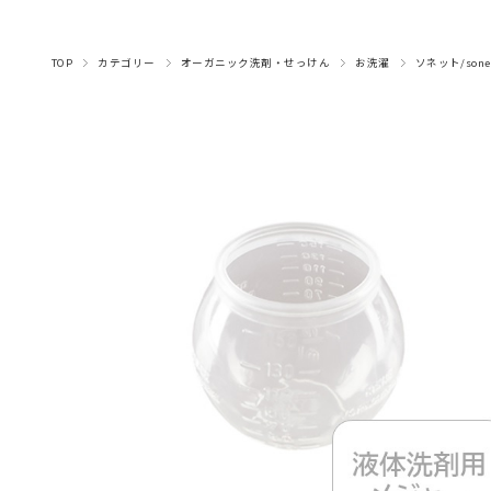
ナプキン・デリケート
マヌカハニー・はちみ
コーヒー・穀物コーヒ
みつろう粘土・クラフ
トランスパレント・ロ
アロマオイル（ブレン
アロマオイル（シング
アロマスプレー（ルー
ライヤー・楽譜・スタ
ハーブティー（月のお
ハーブティー（ヒルデ
ハーブティー（ママ＆
ハーブティー（その他
ハーブティー(アソー
木のおもちゃ（乗り
キッチン・おままご
ハンド＆ボディソープ
BBクリーム・日焼け・汗対策
ハーブティー（紅茶、シングルハーブティー）
羊毛・毛糸・フェルト
キャンドル・ホルダー
キャンドル手作り用
マラカス・トロムメールなど
手づくりキット
本・カレンダー
ベビー・キッズケア
シロホン・マリンバ
ボディ＆ハンドケア
チョコレート
しみ抜き・漂白剤
フェイシャルケア
スパイス・パスタ
みつろうクレヨン
知育ゲーム
水彩絵の具・筆
スペシャルケア
フレグランス
色鉛筆・鉛筆
笛・フルート
スムージー
その他文具
グロッケン
小物・雑貨
食器洗い
おそうじ
ヘアケア
歯磨き粉
モビール
お洗濯
積み木
ベビー
外遊び
ムスプレー、ピローミ
ガルトのお茶）
ーズウィンドウ
ブレンド）
と・布遊び
ベビー）
ケア
茶）
物）
ド）
ル）
ンド
ト)
つ
ー
ト
スト）・ロールオン
TOP
カテゴリー
オーガニック洗剤・せっけん
お洗濯
ソネット/son