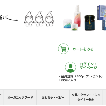
カートをみる
ログイン・
マイページ
・会員登録（500ptプレゼント）
・お気に入り
テ
文具・クラフト・シュ
__REMAINING_FREE_
オーガニックフード
おもちゃ・ベビー
タイナー教材