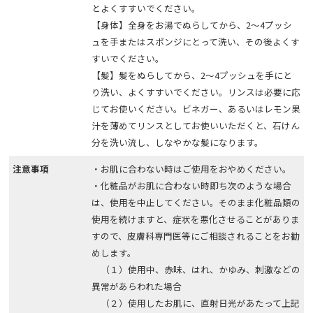
とよくすすいでください。
【身体】全身をお湯でぬらしてから、2～4プッシ
ュを手またはスポンジにとって洗い、その後よくす
すいでください。
【髪】髪をぬらしてから、2～4プッシュを手にと
り洗い、よくすすいでください。リンスは必要に応
じてお使いください。ビネガー、あるいはレモン果
汁を薄めてリンスとしてお使いいただくと、石けん
分を洗い流し、しなやかな髪になります。
注意事項
・お肌に合わない時はご使用をおやめください。
・化粧品がお肌に合わない時即ち次のような場合
は、使用を中止してください。そのまま化粧品類の
使用を続けますと、症状を悪化させることがありま
すので、皮膚科専門医等にご相談されることをお勧
めします。
（１）使用中、赤味、はれ、かゆみ、刺激などの
異常があらわれた場合
（２）使用したお肌に、直射日光があたって上記