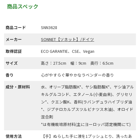
商品スペック
商品コード
SNN3628
メーカー
SONNET【ソネット】/ドイツ
取得認証
ECO GARANTIE、CSE、Vegan
サイズ
高さ：27.5cm 幅：9cm 奥行：6.5cm
香り
心がやすらぐ華やかなラベンダーの香り
成分・原材料
水、オリーブ脂肪酸K*、ヤシ脂肪酸K*、ヤシ油アル
キルグルコシド、エタノール(小麦由来)、グリセリ
ン*、クエン酸K、香料(ラバンデュラハイブリダ油
*、ジプテロカルプスツルビナツス木油)、オロイド
混合剤
*は有機栽培原材料(主にヨーロッパ認定機関にて)
使用方法
【手】ぬらした手に液を1プッシュとり、洗ったあ