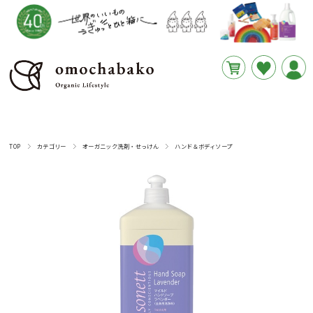
円
あと
__REMAINING_FREE_SHIPPING__
TOP
カテゴリー
オーガニック洗剤・せっけん
ハンド＆ボディソープ