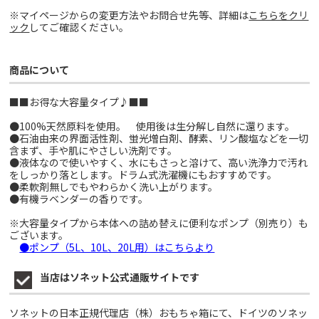
※マイページからの変更方法やお問合せ先等、詳細は
こちらをクリ
ック
してご確認ください。
商品について
■■お得な大容量タイプ♪■■
●100%天然原料を使用。 使用後は生分解し自然に還ります。
●石油由来の界面活性剤、蛍光増白剤、酵素、リン酸塩などを一切
含まず、手や肌にやさしい洗剤です。
●液体なので使いやすく、水にもさっと溶けて、高い洗浄力で汚れ
をしっかり落とします。ドラム式洗濯機にもおすすめです。
●柔軟剤無しでもやわらかく洗い上がります。
●有機ラベンダーの香りです。
※大容量タイプから本体への詰め替えに便利なポンプ（別売り）も
ございます。
●ポンプ（5L、10L、20L用）はこちらより
当店はソネット公式通販サイトです
ソネットの日本正規代理店（株）おもちゃ箱にて、ドイツのソネッ