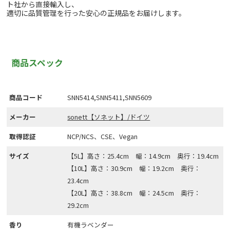
ト社から直接輸入し、
適切に品質管理を行った安心の正規品をお届けします。
商品スペック
商品コード
SNN5414,SNN5411,SNN5609
メーカー
sonett【ソネット】/ドイツ
取得認証
NCP/NCS、CSE、Vegan
サイズ
【5L】高さ：25.4cm 幅：14.9cm 奥行：19.4cm
【10L】高さ：30.9cm 幅：19.2cm 奥行：
23.4cm
【20L】高さ：38.8cm 幅：24.5cm 奥行：
29.2cm
香り
有機ラベンダー