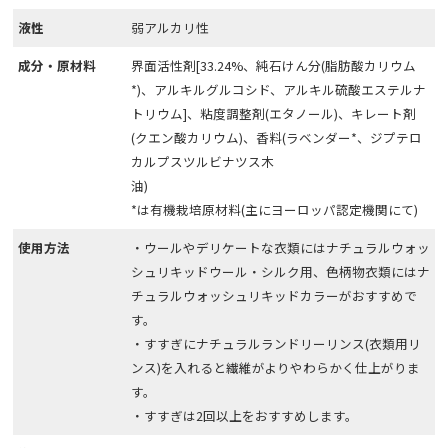
液性
弱アルカリ性
成分・原材料
界面活性剤[33.24%、純石けん分(脂肪酸カリウム
*)、アルキルグルコシド、アルキル硫酸エステルナ
トリウム]、粘度調整剤(エタノール)、キレート剤
(クエン酸カリウム)、香料(ラベンダー*、ジプテロ
カルプスツルビナツス木
油)
*は有機栽培原材料(主にヨーロッパ認定機関にて)
使用方法
・ウールやデリケートな衣類にはナチュラルウォッ
シュリキッドウール・シルク用、色柄物衣類にはナ
チュラルウォッシュリキッドカラーがおすすめで
す。
・すすぎにナチュラルランドリーリンス(衣類用リ
ンス)を入れると繊維がよりやわらかく仕上がりま
す。
・すすぎは2回以上をおすすめします。