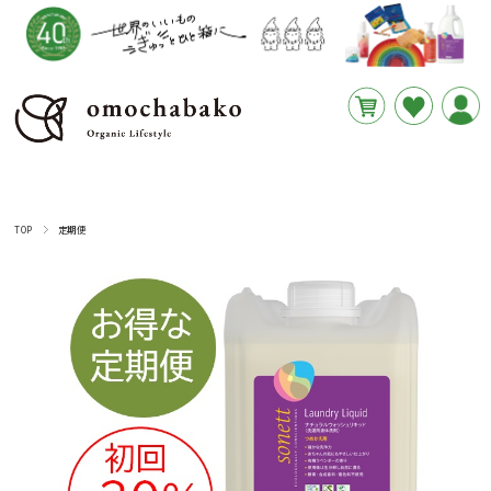
円
あと
__REMAINING_FREE_SHIPPING__
TOP
定期便