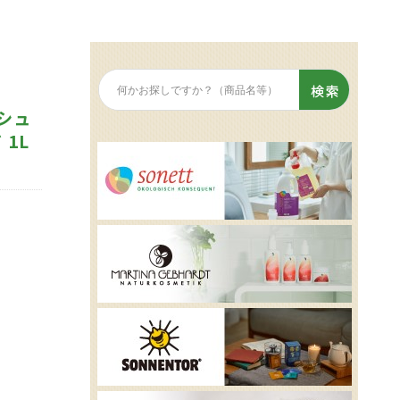
シュ
1L