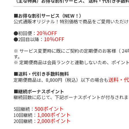
（主な特典）お得な割引サービス、 送料・代引き手数
■お得な割引サービス（NEW！）
公式通販オリジナル！特別価格で商品をご愛用いただけ
20％OFF
●初回便：
10％OFF
●2回目以降：
※ サービス変更時に既にご契約の定期便のお客様（ 24年
す。
※ 定期便商品は会員ランクと連動しないため、ポイン
■送料・代引き手数料無料
送料・代
定期便商品は、8,800円（税込）以下の場合も
■継続ボーナスポイント
継続回数に応じて、下記ボーナスポイントが付与されま
500ポイント
5回継続：
1,000ポイント
10回継続：
2,000ポイント
20回継続：