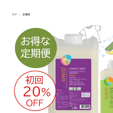
ナプキン・デリケート
マヌカハニー・はちみ
コーヒー・穀物コーヒ
みつろう粘土・クラフ
トランスパレント・ロ
アロマオイル（ブレン
アロマオイル（シング
アロマスプレー（ルー
ライヤー・楽譜・スタ
ハーブティー（月のお
ハーブティー（ヒルデ
ハーブティー（ママ＆
ハーブティー（その他
ハーブティー(アソー
木のおもちゃ（乗り
キッチン・おままご
ハンド＆ボディソープ
BBクリーム・日焼け・汗対策
ハーブティー（紅茶、シングルハーブティー）
羊毛・毛糸・フェルト
キャンドル・ホルダー
キャンドル手作り用
マラカス・トロムメールなど
手づくりキット
本・カレンダー
ベビー・キッズケア
シロホン・マリンバ
ボディ＆ハンドケア
チョコレート
しみ抜き・漂白剤
フェイシャルケア
スパイス・パスタ
みつろうクレヨン
知育ゲーム
水彩絵の具・筆
スペシャルケア
フレグランス
色鉛筆・鉛筆
笛・フルート
スムージー
その他文具
グロッケン
小物・雑貨
食器洗い
おそうじ
ヘアケア
歯磨き粉
モビール
お洗濯
積み木
ベビー
外遊び
ムスプレー、ピローミ
ガルトのお茶）
ーズウィンドウ
ブレンド）
と・布遊び
ベビー）
ケア
茶）
物）
ド）
ル）
ンド
ト)
つ
ー
ト
スト）・ロールオン
TOP
定期便