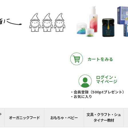
カートをみる
ログイン・
マイページ
・会員登録（500ptプレゼント）
・お気に入り
テ
文具・クラフト・シュ
__REMAINING_FREE_
オーガニックフード
おもちゃ・ベビー
タイナー教材