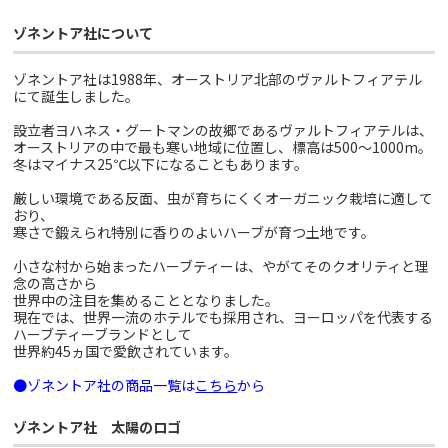
ゾネントア社について
ゾネントア社は1988年、オーストリア北部のヴァルトフィアテル
にて誕生しました。
設立者ヨハネス・グートマンの故郷であるヴァルトフィアテルは、
オーストリアの中で最も寒い地域に位置し、標高は500～1000m。
冬はマイナス25℃以下になることもあります。
厳しい環境である反面、虫が育ちにくくオーガニック栽培に適して
おり、
寒さで鍛えられ特別に香りのよいハーブが育つ土地です。
小さな村から始まったハーブティーは、やがてそのクオリティと理
念の高さから
世界中の注目を集めることとなりました。
現在では、世界一流のホテルでも採用され、ヨーロッパを代表する
ハーブティーブランドとして
世界約45ヵ国で愛飲されています。
●ゾネントア社の商品一覧は
こちら
から
ゾネントア社 太陽のロゴ