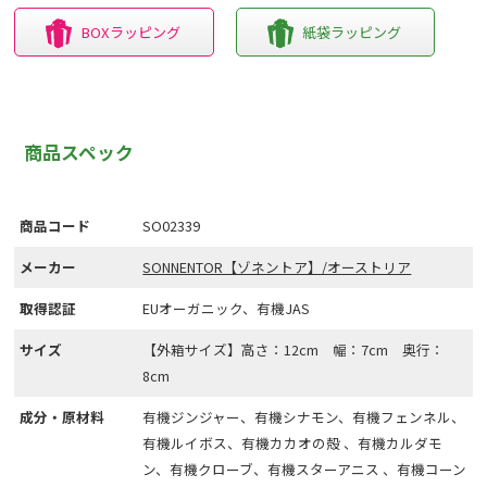
BOXラッピング
紙袋ラッピング
商品スペック
商品コード
SO02339
メーカー
SONNENTOR【ゾネントア】/オーストリア
取得認証
EUオーガニック、有機JAS
サイズ
【外箱サイズ】高さ：12cm 幅：7cm 奥行：
8cm
成分・原材料
有機ジンジャー、有機シナモン、有機フェンネル、
有機ルイボス、有機カカオの殻 、有機カルダモ
ン、有機クローブ、有機スターアニス 、有機コーン