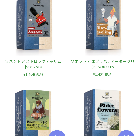
ゾネントア ストロングアッサム
ゾネントア エブリバディーダージリ
|SO02610
ン |SO02216
¥1,404
(税込)
¥1,404
(税込)