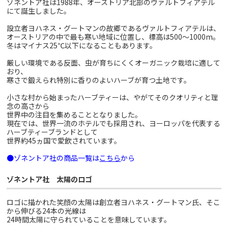
ゾネントア社は1988年、オーストリア北部のヴァルトフィアテル
にて誕生しました。
設立者ヨハネス・グートマンの故郷であるヴァルトフィアテルは、
オーストリアの中で最も寒い地域に位置し、標高は500～1000m。
冬はマイナス25℃以下になることもあります。
厳しい環境である反面、虫が育ちにくくオーガニック栽培に適して
おり、
寒さで鍛えられ特別に香りのよいハーブが育つ土地です。
小さな村から始まったハーブティーは、やがてそのクオリティと理
念の高さから
世界中の注目を集めることとなりました。
現在では、世界一流のホテルでも採用され、ヨーロッパを代表する
ハーブティーブランドとして
世界約45ヵ国で愛飲されています。
●ゾネントア社の商品一覧は
こちら
から
ゾネントア社 太陽のロゴ
ロゴに描かれた笑顔の太陽は創立者ヨハネス・グートマン氏、そこ
から伸びる24本の光線は
24時間太陽に守られていることを意味しています。