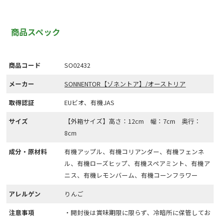
商品スペック
商品コード
SO02432
メーカー
SONNENTOR【ゾネントア】/オーストリア
取得認証
EUビオ、有機JAS
サイズ
【外箱サイズ】高さ：12cm 幅：7cm 奥行：
8cm
成分・原材料
有機アップル、有機コリアンダー、有機フェンネ
ル、有機ローズヒップ、有機スペアミント、有機ア
ニス、有機レモンバーム、有機コーンフラワー
アレルゲン
りんご
注意事項
・開封後は賞味期限に限らず、冷暗所に保管してお