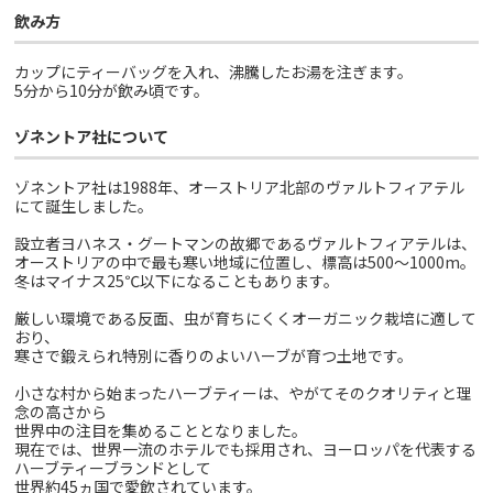
飲み方
カップにティーバッグを入れ、沸騰したお湯を注ぎます。
5分から10分が飲み頃です。
ゾネントア社について
ゾネントア社は1988年、オーストリア北部のヴァルトフィアテル
にて誕生しました。
設立者ヨハネス・グートマンの故郷であるヴァルトフィアテルは、
オーストリアの中で最も寒い地域に位置し、標高は500～1000m。
冬はマイナス25℃以下になることもあります。
厳しい環境である反面、虫が育ちにくくオーガニック栽培に適して
おり、
寒さで鍛えられ特別に香りのよいハーブが育つ土地です。
小さな村から始まったハーブティーは、やがてそのクオリティと理
念の高さから
世界中の注目を集めることとなりました。
現在では、世界一流のホテルでも採用され、ヨーロッパを代表する
ハーブティーブランドとして
世界約45ヵ国で愛飲されています。