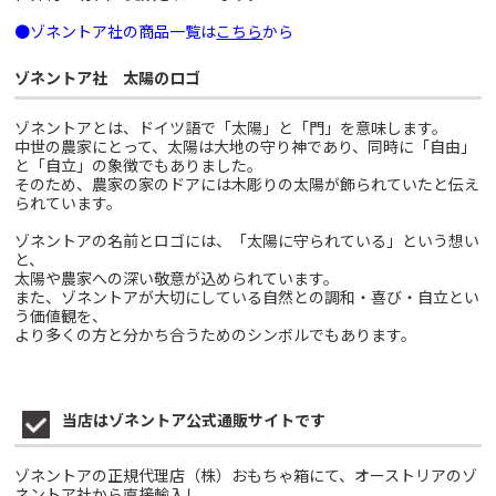
●ゾネントア社の商品一覧は
こちら
から
ゾネントア社 太陽のロゴ
ゾネントアとは、ドイツ語で「太陽」と「門」を意味します。
中世の農家にとって、太陽は大地の守り神であり、同時に「自由」
と「自立」の象徴でもありました。
そのため、農家の家のドアには木彫りの太陽が飾られていたと伝え
られています。
ゾネントアの名前とロゴには、「太陽に守られている」という想い
と、
太陽や農家への深い敬意が込められています。
また、ゾネントアが大切にしている自然との調和・喜び・自立とい
う価値観を、
より多くの方と分かち合うためのシンボルでもあります。
当店はゾネントア公式通販サイトです
ゾネントアの正規代理店（株）おもちゃ箱にて、オーストリアのゾ
ネントア社から直接輸入し、