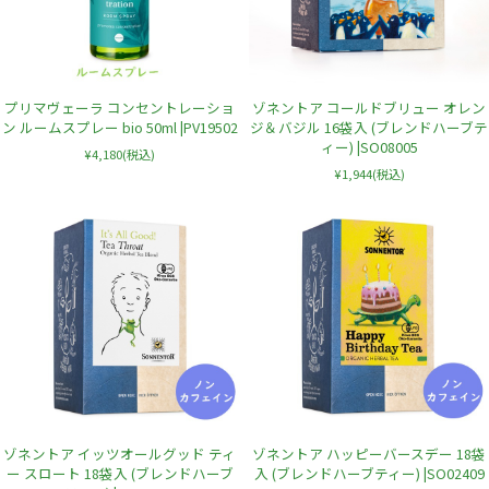
プリマヴェーラ コンセントレーショ
ゾネントア コールドブリュー オレン
ン ルームスプレー bio 50ml |PV19502
ジ＆バジル 16袋入 (ブレンドハーブテ
ィー) |SO08005
¥4,180
(税込)
¥1,944
(税込)
ゾネントア イッツオールグッド ティ
ゾネントア ハッピーバースデー 18袋
ー スロート 18袋入 (ブレンドハーブ
入 (ブレンドハーブティー) |SO02409