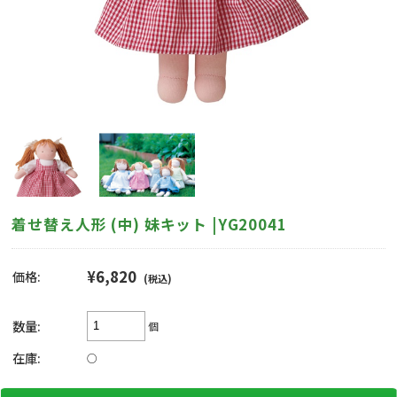
着せ替え人形 (中) 妹キット |YG20041
¥6,820
価格:
(税込)
数量:
個
在庫:
○