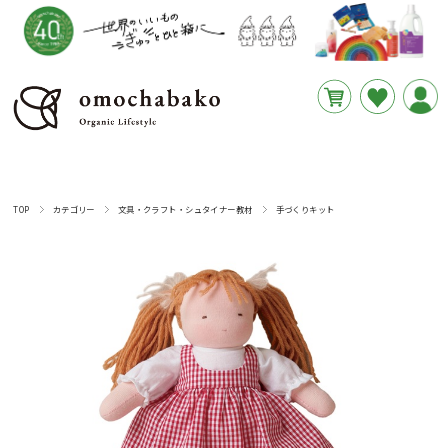
円
あと
__REMAINING_FREE_SHIPPING__
TOP
カテゴリー
文具・クラフト・シュタイナー教材
手づくりキット