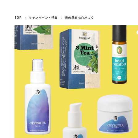
ナプキン・デリケート
マヌカハニー・はちみ
コーヒー・穀物コーヒ
みつろう粘土・クラフ
トランスパレント・ロ
アロマオイル（ブレン
アロマオイル（シング
アロマスプレー（ルー
ライヤー・楽譜・スタ
ハーブティー（月のお
ハーブティー（ヒルデ
ハーブティー（ママ＆
ハーブティー（その他
ハーブティー(アソー
木のおもちゃ（乗り
キッチン・おままご
ハンド＆ボディソープ
BBクリーム・日焼け・汗対策
ハーブティー（紅茶、シングルハーブティー）
羊毛・毛糸・フェルト
キャンドル・ホルダー
キャンドル手作り用
マラカス・トロムメールなど
手づくりキット
本・カレンダー
ベビー・キッズケア
シロホン・マリンバ
ボディ＆ハンドケア
チョコレート
しみ抜き・漂白剤
フェイシャルケア
スパイス・パスタ
みつろうクレヨン
知育ゲーム
水彩絵の具・筆
スペシャルケア
フレグランス
色鉛筆・鉛筆
笛・フルート
スムージー
その他文具
グロッケン
小物・雑貨
食器洗い
おそうじ
ヘアケア
歯磨き粉
モビール
お洗濯
積み木
ベビー
外遊び
ムスプレー、ピローミ
ガルトのお茶）
ーズウィンドウ
ブレンド）
と・布遊び
ベビー）
ケア
茶）
物）
ド）
ル）
ンド
ト)
つ
ー
ト
スト）・ロールオン
TOP
キャンペーン・特集
春の季節も心地よく