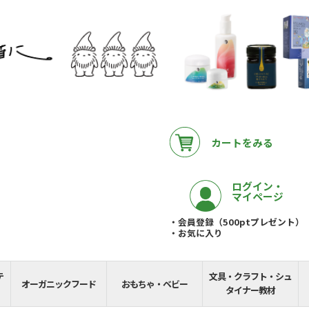
カートをみる
ログイン・
マイページ
・会員登録（500ptプレゼント）
・お気に入り
テ
文具・クラフト・シュ
__REMAINING_FREE_
オーガニックフード
おもちゃ・ベビー
タイナー教材