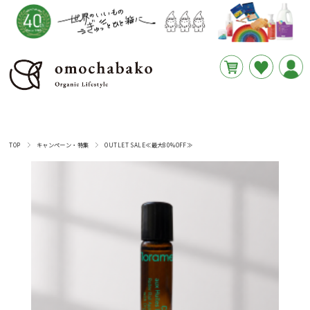
円
あと
__REMAINING_FREE_SHIPPING__
TOP
キャンペーン・特集
OUTLET SALE≪最大80%OFF≫