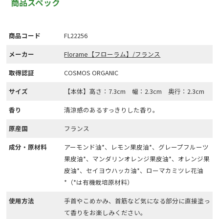
商品スペック
商品コード
FL22256
メーカー
Florame【フローラム】/フランス
取得認証
COSMOS ORGANIC
サイズ
【本体】高さ：7.3cm 幅：2.3cm 奥行：2.3cm
香り
清涼感のあるすっきりした香り。
原産国
フランス
成分・原材料
アーモンド油*、レモン果皮油*、グレープフルーツ
果皮油*、マンダリンオレンジ果皮油*、オレンジ果
皮油*、セイヨウハッカ油*、ローマカミツレ花油
*（*は有機栽培原材料）
使用方法
手首やこめかみ、首筋など気になる部分に直接塗っ
て香りをお楽しみください。