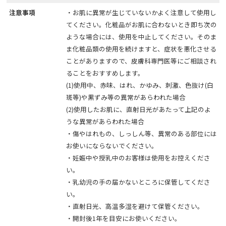
注意事項
・お肌に異常が生じていないかよく注意して使用し
てください。化粧品がお肌に合わないとき即ち次の
ような場合には、使用を中止してください。そのま
ま化粧品類の使用を続けますと、症状を悪化させる
ことがありますので、皮膚科専門医等にご相談され
ることをおすすめします。
(1)使用中、赤味、はれ、かゆみ、刺激、色抜け(白
斑等)や黒ずみ等の異常があらわれた場合
(2)使用したお肌に、直射日光があたって上記のよ
うな異常があらわれた場合
・傷やはれもの、しっしん等、異常のある部位には
お使いにならないでください。
・妊娠中や授乳中のお客様は使用をお控えくださ
い。
・乳幼児の手の届かないところに保管してくださ
い。
・直射日光、高温多湿を避けて保管ください。
・開封後1年を目安にお使いください。