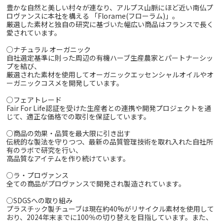
豊かな自然と美しい村々が連なり、アルプス山脈にほど近い南仏プ
ロヴァンスに本社を構える 「Florame(フローラム)」。
厳選した素材と独自の研究に基づいた幅広い商品はフランスで長く
愛されています。
○ナチュラル オーガニック
自社選定基準に則った周辺の有機ハーブ生産農家とパートナーシッ
プを結び、
厳選された素材を使用してオーガニックエッセンシャルオイルやオ
ーガニックコスメを開発しています。
○フェアトレード
Fair For Life認証を受けた生産者との連携や開発プロジェクトを通
じて、適正な価格での取引を保証しています。
○商品の効果・品質を最大限に引き出す
伝統的な製法を守りつつ、最新の品質管理技術を取れ入れた自社所
有のラボで研究を行い、
高品質なアイテムを作り続けています。
○ラ・プロヴァンス
全ての商品がプロヴァンスで開発され製造されています。
○SDGSへの取り組み
プラスチック製チューブは現在約40%がリサイクル素材を使用して
おり、2024年末までに100％の切り替えを目指しています。また、