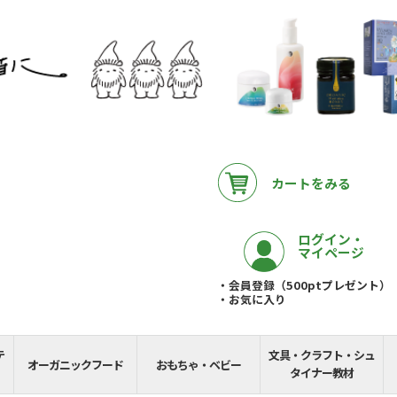
カートをみる
ログイン・
マイページ
・会員登録（500ptプレゼント）
・お気に入り
テ
文具・クラフト・シュ
__REMAINING_FREE_
オーガニックフード
おもちゃ・ベビー
タイナー教材