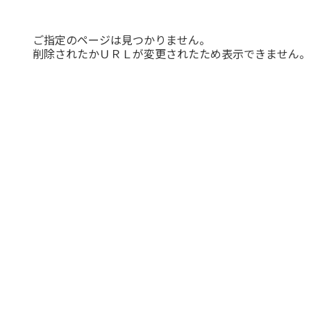
ナプキン・デリケート
マヌカハニー・はちみ
コーヒー・穀物コーヒ
みつろう粘土・クラフ
トランスパレント・ロ
アロマオイル（ブレン
アロマオイル（シング
アロマスプレー（ルー
ライヤー・楽譜・スタ
ハーブティー（月のお
ハーブティー（ヒルデ
ハーブティー（ママ＆
ハーブティー（その他
ハーブティー(アソー
木のおもちゃ（乗り
キッチン・おままご
ハンド＆ボディソープ
BBクリーム・日焼け・汗対策
ハーブティー（紅茶、シングルハーブティー）
羊毛・毛糸・フェルト
キャンドル・ホルダー
キャンドル手作り用
マラカス・トロムメールなど
手づくりキット
本・カレンダー
ベビー・キッズケア
シロホン・マリンバ
ボディ＆ハンドケア
チョコレート
しみ抜き・漂白剤
フェイシャルケア
スパイス・パスタ
みつろうクレヨン
知育ゲーム
水彩絵の具・筆
スペシャルケア
フレグランス
色鉛筆・鉛筆
笛・フルート
スムージー
その他文具
グロッケン
小物・雑貨
食器洗い
おそうじ
ヘアケア
歯磨き粉
モビール
お洗濯
積み木
ベビー
外遊び
ムスプレー、ピローミ
ガルトのお茶）
ーズウィンドウ
ブレンド）
と・布遊び
ベビー）
ケア
茶）
物）
ド）
ル）
ンド
ト)
つ
ー
ト
スト）・ロールオン
ご指定のページは見つかりません。
削除されたかＵＲＬが変更されたため表示できません。