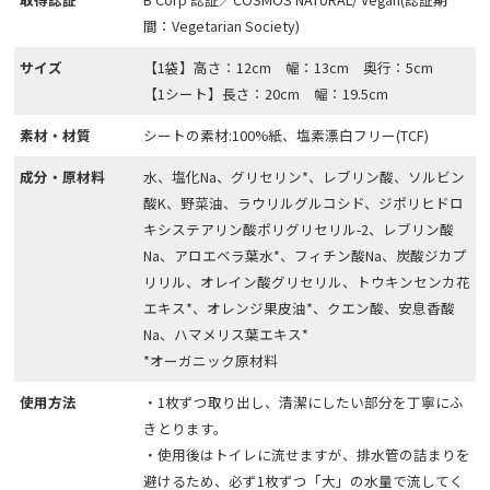
間：Vegetarian Society)
サイズ
【1袋】高さ：12cm 幅：13cm 奥行：5cm
【1シート】長さ：20cm 幅：19.5cm
素材・材質
シートの素材:100%紙、塩素漂白フリー(TCF)
成分・原材料
水、塩化Na、グリセリン*、レブリン酸、ソルビン
酸K、野菜油、ラウリルグルコシド、ジポリヒドロ
キシステアリン酸ポリグリセリル-2、レブリン酸
Na、アロエベラ葉水*、フィチン酸Na、炭酸ジカプ
リリル、オレイン酸グリセリル、トウキンセンカ花
エキス*、オレンジ果皮油*、クエン酸、安息香酸
Na、ハマメリス葉エキス*
*オーガニック原材料
使用方法
・1枚ずつ取り出し、清潔にしたい部分を丁寧にふ
きとります。
・使用後はトイレに流せますが、排水管の詰まりを
避けるため、必ず1枚ずつ「大」の水量で流してく