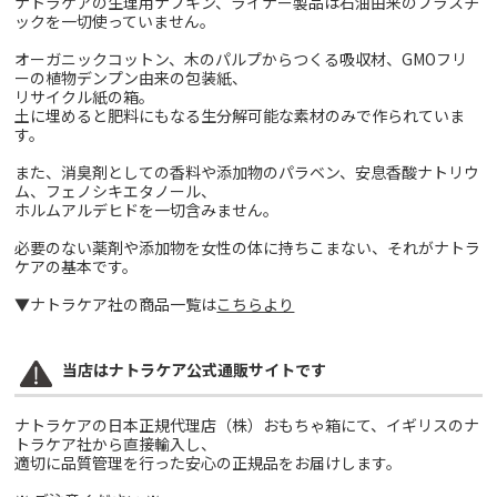
ナトラケアの生理用ナプキン、ライナー製品は石油由来のプラスチ
ックを一切使っていません。
オーガニックコットン、木のパルプからつくる吸収材、GMOフリ
ーの植物デンプン由来の包装紙、
リサイクル紙の箱。
土に埋めると肥料にもなる生分解可能な素材のみで作られていま
す。
また、消臭剤としての香料や添加物のパラベン、安息香酸ナトリウ
ム、フェノシキエタノール、
ホルムアルデヒドを一切含みません。
必要のない薬剤や添加物を女性の体に持ちこまない、それがナトラ
ケアの基本です。
▼ナトラケア社の商品一覧は
こちらより
当店はナトラケア公式通販サイトです
ナトラケアの日本正規代理店（株）おもちゃ箱にて、イギリスのナ
トラケア社から直接輸入し、
適切に品質管理を行った安心の正規品をお届けします。