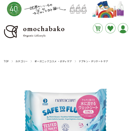
円
あと
__REMAINING_FREE_SHIPPING__
TOP
カテゴリー
オーガニックコスメ ・ボディケア
ナプキン・デリケートケア