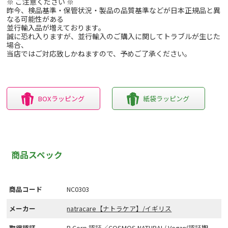
※ ご注意ください ※
昨今、検品基準・保管状況・製品の品質基準などが日本正規品と異
なる可能性がある
並行輸入品が増えております。
誠に恐れ入りますが、並行輸入のご購入に関してトラブルが生じた
場合、
当店ではご対応致しかねますので、予めご了承ください。
BOXラッピング
紙袋ラッピング
商品スペック
商品コード
NC0303
メーカー
natracare【ナトラケア】/イギリス
取得認証
B Corp 認証／COSMOS NATURAL/ Vegan(認証期