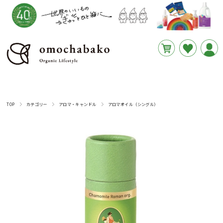
円
あと
__REMAINING_FREE_SHIPPING__
TOP
カテゴリー
アロマ・キャンドル
アロマオイル（シングル）