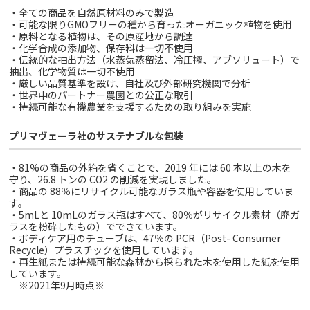
・全ての商品を自然原材料のみで製造
・可能な限りGMOフリーの種から育ったオーガニック植物を使用
・原料となる植物は、その原産地から調達
・化学合成の添加物、保存料は一切不使用
・伝統的な抽出方法（水蒸気蒸留法、冷圧搾、アブソリュート）で
抽出、化学物質は一切不使用
・厳しい品質基準を設け、自社及び外部研究機関で分析
・世界中のパートナー農園との公正な取引
・持続可能な有機農業を支援するための取り組みを実施
プリマヴェーラ社のサステナブルな包装
・81%の商品の外箱を省くことで、2019 年には 60 本以上の木を
守り、26.8 トンの CO2 の削減を実現しました。
・商品の 88％にリサイクル可能なガラス瓶や容器を使用していま
す。
・5mLと 10mLのガラス瓶はすべて、80％がリサイクル素材（廃ガ
ラスを粉砕したもの）でできています。
・ボディケア用のチューブは、47％の PCR（Post- Consumer
Recycle）プラスチックを使用しています。
・再生紙または持続可能な森林から採られた木を使用した紙を使用
しています。
※2021年9月時点※