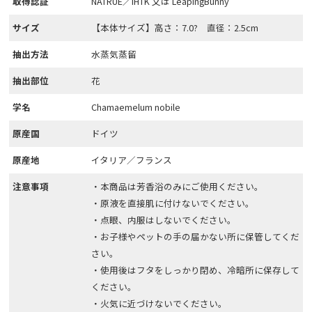
取得認証
NATRUE／IHTK 又は LeapingBunny
サイズ
【本体サイズ】高さ：7.0? 直径：2.5cm
抽出方法
水蒸気蒸留
抽出部位
花
学名
Chamaemelum nobile
原産国
ドイツ
原産地
イタリア／フランス
注意事項
・本商品は芳香浴のみにご使用ください。
・原液を直接肌に付けないでください。
・点眼、内服はしないでください。
・お子様やペットの手の届かない所に保管してくだ
さい。
・使用後はフタをしっかり閉め、冷暗所に保存して
ください。
・火気に近づけないでください。