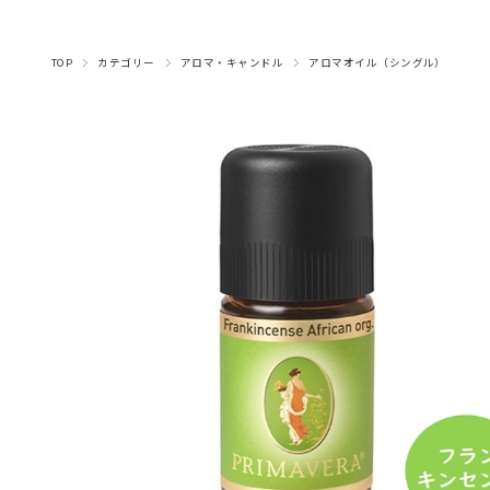
ナプキン・デリケート
マヌカハニー・はちみ
コーヒー・穀物コーヒ
みつろう粘土・クラフ
トランスパレント・ロ
アロマオイル（ブレン
アロマオイル（シング
アロマスプレー（ルー
ライヤー・楽譜・スタ
ハーブティー（月のお
ハーブティー（ヒルデ
ハーブティー（ママ＆
ハーブティー（その他
ハーブティー(アソー
木のおもちゃ（乗り
キッチン・おままご
ハンド＆ボディソープ
BBクリーム・日焼け・汗対策
ハーブティー（紅茶、シングルハーブティー）
羊毛・毛糸・フェルト
キャンドル・ホルダー
キャンドル手作り用
マラカス・トロムメールなど
手づくりキット
本・カレンダー
ベビー・キッズケア
シロホン・マリンバ
ボディ＆ハンドケア
チョコレート
しみ抜き・漂白剤
フェイシャルケア
スパイス・パスタ
みつろうクレヨン
知育ゲーム
水彩絵の具・筆
スペシャルケア
フレグランス
色鉛筆・鉛筆
笛・フルート
スムージー
その他文具
グロッケン
小物・雑貨
食器洗い
おそうじ
ヘアケア
歯磨き粉
モビール
お洗濯
積み木
ベビー
外遊び
ムスプレー、ピローミ
ガルトのお茶）
ーズウィンドウ
ブレンド）
と・布遊び
ベビー）
ケア
茶）
物）
ド）
ル）
ンド
ト)
つ
ー
ト
スト）・ロールオン
TOP
カテゴリー
アロマ・キャンドル
アロマオイル（シングル）