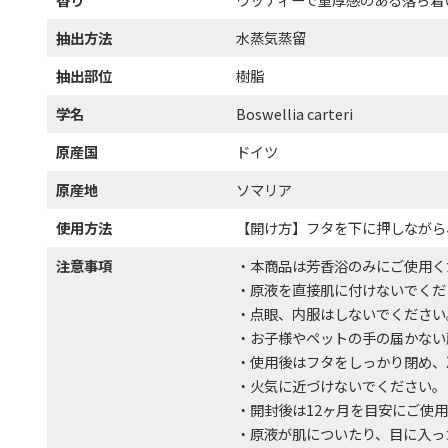
抽出方法
水蒸気蒸留
抽出部位
樹脂
学名
Boswellia carteri
原産国
ドイツ
原産地
ソマリア
使用方法
【開け方】フタを下に押しながら
注意事項
・本商品は芳香浴のみにご使用く
・原液を直接肌に付けないでくだ
・点眼、内服はしないでください
・お子様やペットの手の届かない
・使用後はフタをしっかり閉め、
・火気に近づけないでください。
・開封後は12ヶ月を目安にご使
・原液が肌についたり、目に入っ