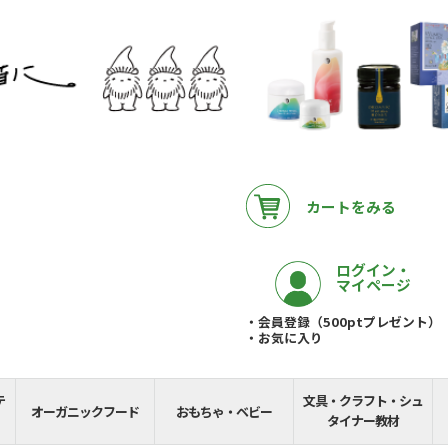
カートをみる
ログイン・
マイページ
・会員登録（500ptプレゼント）
・お気に入り
テ
文具・クラフト・シュ
__REMAINING_FREE_
オーガニックフード
おもちゃ・ベビー
タイナー教材