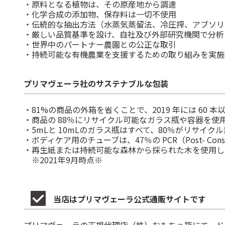
・原料となる植物は、その原産地から調達
・化学合成の添加物、保存料は一切不使用
・伝統的な抽出方法（水蒸気蒸留法、冷圧搾、アブソリ
・厳しい品質基準を設け、自社及び外部研究機関で分析
・世界中のパートナー農園との公正な取引
・持続可能な有機農業を支援するための取り組みを実施
プリマヴェーラ社のサステナブルな包装
・81%の商品の外箱を省くことで、2019 年には 60 本
・商品の 88％にリサイクル可能なガラス瓶や容器を使
・5mLと 10mLのガラス瓶はすべて、80％がリサイ
・ボディケア用のチューブは、47％の PCR（Post- Con
・再生紙または持続可能な森林から採られた木を使用し
※2021年9月時点※
当店はプリマヴェーラ公式通販サイトです
プリマヴェーラの正規代理店（株）おもちゃ箱にて、ド