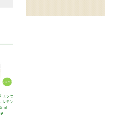
 エッセ
 レモン
 5ml
49