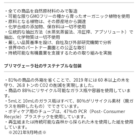
・全ての商品を自然原材料のみで製造
・可能な限りGMOフリーの種から育ったオーガニック植物を使用
・原料となる植物は、その原産地から調達
・化学合成の添加物、保存料は一切不使用
・伝統的な抽出方法（水蒸気蒸留法、冷圧搾、アブソリュート）で
抽出、化学物質は一切不使用
・厳しい品質基準を設け、自社及び外部研究機関で分析
・世界中のパートナー農園との公正な取引
・持続可能な有機農業を支援するための取り組みを実施
プリマヴェーラ社のサステナブルな包装
・81%の商品の外箱を省くことで、2019 年には 60 本以上の木を
守り、26.8 トンの CO2 の削減を実現しました。
・商品の 88％にリサイクル可能なガラス瓶や容器を使用していま
す。
・5mLと 10mLのガラス瓶はすべて、80％がリサイクル素材（廃ガ
ラスを粉砕したもの）でできています。
・ボディケア用のチューブは、47％の PCR（Post- Consumer
Recycle）プラスチックを使用しています。
・再生紙または持続可能な森林から採られた木を使用した紙を使用
しています。
※2021年9月時点※