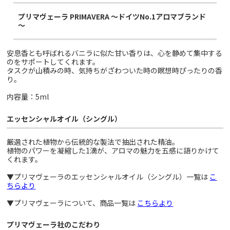
プリマヴェーラ PRIMAVERA ～ドイツNo.1アロマブランド
～
安息香とも呼ばれるバニラに似た甘い香りは、心を静めて集中する
のをサポートしてくれます。
タスクが山積みの時、気持ちがざわついた時の瞑想時ぴったりの香
り。
内容量：5ml
エッセンシャルオイル（シングル）
厳選された植物から伝統的な製法で抽出された精油。
植物のパワーを凝縮した1滴が、アロマの魅力を五感に語りかけて
くれます。
▼プリマヴェーラのエッセンシャルオイル（シングル）一覧は
こ
ちらより
▼プリマヴェーラについて、商品一覧は
こちらより
プリマヴェーラ社のこだわり