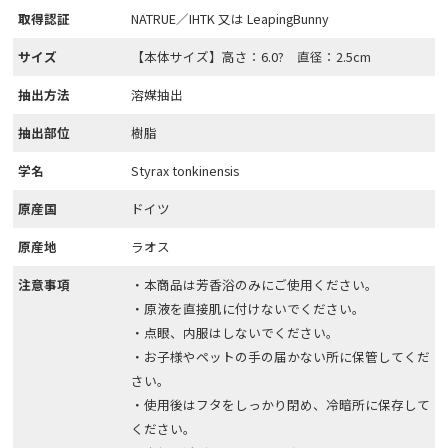
取得認証
NATRUE／IHTK 又は LeapingBunny
サイズ
【本体サイズ】高さ：6.0? 直径：2.5cm
抽出方法
溶媒抽出
抽出部位
樹脂
学名
Styrax tonkinensis
原産国
ドイツ
原産地
ラオス
注意事項
・本商品は芳香浴のみにご使用ください。
・原液を直接肌に付けないでください。
・点眼、内服はしないでください。
・お子様やペットの手の届かない所に保管してくだ
さい。
・使用後はフタをしっかり閉め、冷暗所に保存して
ください。