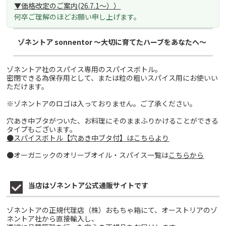
▼価格改定のご案内(26.7.1～）
）
何卒ご理解のほどお願い申し上げます。
ゾネントア sonnentor ～大切に育てたハーブをあなたへ～
ゾネントア社のスパイス専用のスパイスボトル。
密閉できる為保存用として、または粒の粗いスパイス用にお使いい
ただけます。
※ゾネントアのロゴは入っておりません。ご了承ください。
穴あき中ブタがついた、お料理にそのままふりかけることができる
タイプもございます。
●スパイスボトル【穴あき中ブタ付】はこちらより
●オーガニックのオリーブオイル・スパイス一覧は
こちらから
当店はゾネントア公式通販サイトです
ゾネントアの正規代理店（株）おもちゃ箱にて、オーストリアのゾ
ネントア社から直接輸入し、