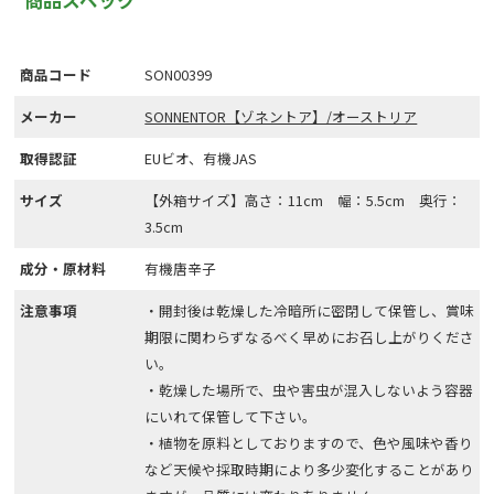
商品スペック
商品コード
SON00399
メーカー
SONNENTOR【ゾネントア】/オーストリア
取得認証
EUビオ、有機JAS
サイズ
【外箱サイズ】高さ：11cm 幅：5.5cm 奥行：
3.5cm
成分・原材料
有機唐辛子
注意事項
・開封後は乾燥した冷暗所に密閉して保管し、賞味
期限に関わらずなるべく早めにお召し上がりくださ
い。
・乾燥した場所で、虫や害虫が混入しないよう容器
にいれて保管して下さい。
・植物を原料としておりますので、色や風味や香り
など天候や採取時期により多少変化することがあり