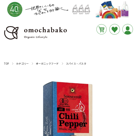
円
あと
__REMAINING_FREE_SHIPPING__
TOP
カテゴリー
オーガニックフード
スパイス・パスタ