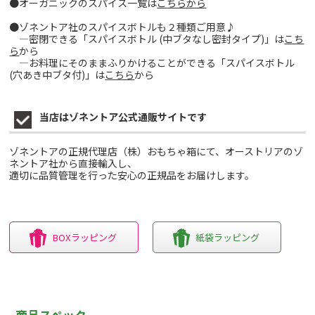
●オーガニックのスパイス一覧は
こちらから
●ゾネントア社のスパイスボトルも２種類ご用意♪
―密閉できる「スパイスボトル (中ブタなし密封タイプ)」は
こち
ら
から
―お料理にそのままふりかけることができる「スパイスボトル
(穴あき中ブタ付)」は
こちら
から
当店はゾネントア公式通販サイトです
ゾネントアの正規代理店（株）おもちゃ箱にて、オーストリアのゾ
ネントア社から直接輸入し、
適切に品質管理を行った安心の正規品をお届けします。
BOXラッピング
紙袋ラッピング