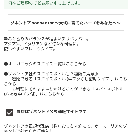
何卒ご理解のほどお願い申し上げます。
ゾネントア sonnentor ～大切に育てたハーブをあなたへ～
辛みと香りのバランスが程よいチリペッパー。
アジアン、イタリアンなど様々な料理に。
使いやすいフレークタイプ。
●オーガニックのスパイス一覧は
こちらから
●ゾネントア社のスパイスボトルも２種類ご用意♪
―密閉できる「スパイスボトル (中ブタなし密封タイプ)」は
こち
ら
から
―お料理にそのままふりかけることができる「スパイスボトル
(穴あき中ブタ付)」は
こちら
から
当店はゾネントア公式通販サイトです
ゾネントアの正規代理店（株）おもちゃ箱にて、オーストリアのゾ
ネントア社から直接輸入し、