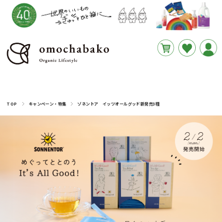
円
あと
__REMAINING_FREE_SHIPPING__
TOP
キャンペーン・特集
ゾネントア イッツオールグッド新発売3種